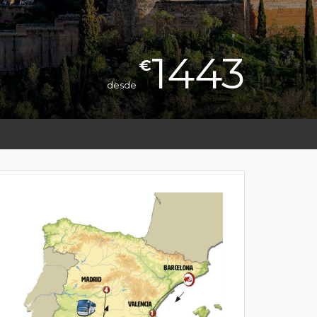
1443
€
desde