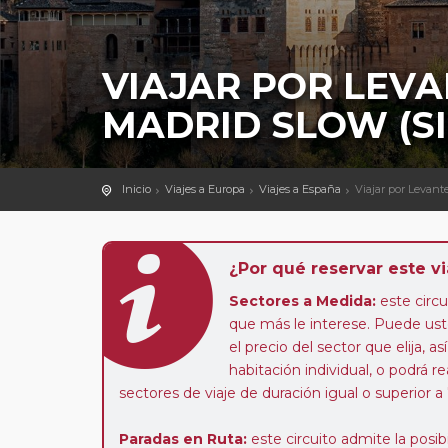
VIAJAR POR LEVA
MADRID SLOW (S
Inicio
Viajes a Europa
Viajes a España
Viajar por Levant
¿Por qué reservar este vi
Sectores a Medida:
este circui
que más le interese. Puede uste
el precio del sector que elija,
habitación individual, o podrá re
sectores de viaje de duración igual o superior a
Paradas en Ruta:
este circuito admite la pos