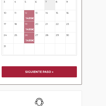
3
4
5
6
7
8
9
10
11
12
13
14
15
16
1495€
17
18
19
20
21
22
23
1495€
24
25
26
27
28
29
30
1495€
31
32
33
34
35
36
37
SIGUIENTE PASO »