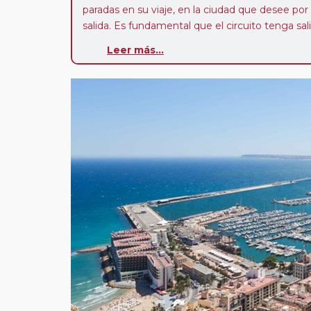
paradas en su viaje, en la ciudad que desee por
salida. Es fundamental que el circuito tenga sali
deseada. El suplemento por parada efectuada es
Leer más...
realiza para tomar otro circuito del mismo pr
Pasajero Club:
este circuito, en cualquier époc
con nosotros en los últimos 3 años y que pert
realiza tras rellenar el cuestionario de satisfacc
contarán con un descuento del 5%.