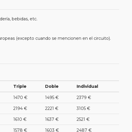
ería, bebidas, etc.
uropeas (excepto cuando se mencionen en el circuito).
Triple
Doble
Individual
1470 €
1495 €
2379 €
2194 €
2221 €
3105 €
1610 €
1637 €
2521 €
1578 €
1603 €
2487 €