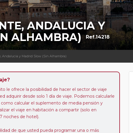
NTE, ANDALUCIA Y
IN ALHAMBRA)
Ref.14218
e, Andalucia y Madrid Slow (Sin Alhambra)
aje?
to le ofrece la posibilidad de hacer el sector de viaje
d adquirir desde solo 1 día de viaje. Podemos calcularle
 así como calcular el suplemento de media pensión y
alizar el viaje en habitación a compartir (solo en
 7 noches de hotel).
ibilidad de que usted pueda programar una o más