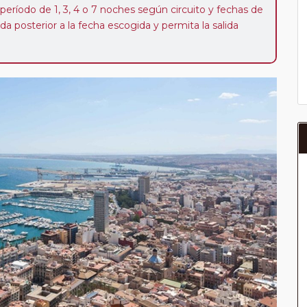
 período de 1, 3, 4 o 7 noches según circuito y fechas de
da posterior a la fecha escogida y permita la salida
 de 40 Euros/52 Dólares por persona. Si la parada se
oveedor no se abonará este suplemento.
a del año, ofrece a los pasajeros que ya hayan viajado
enezcan a nuestro Club de Pasajeros (cuya obtención se
ión en "Mi viaje") o los que estén en luna de miel