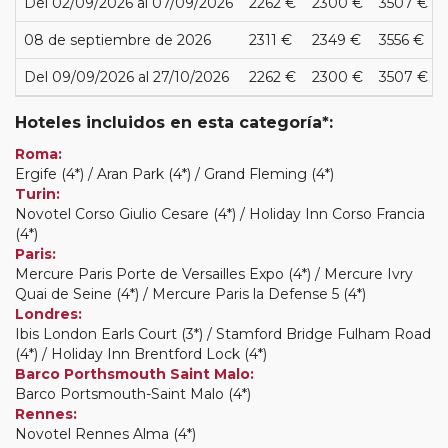
Del 02/09/2026 al 07/09/2026
2262 €
2300 €
3507 €
08 de septiembre de 2026
2311 €
2349 €
3556 €
Del 09/09/2026 al 27/10/2026
2262 €
2300 €
3507 €
Hoteles incluidos en esta categoría*:
Roma:
Ergife (4*) / Aran Park (4*) / Grand Fleming (4*)
Turin:
Novotel Corso Giulio Cesare (4*) / Holiday Inn Corso Francia
(4*)
Paris:
Mercure Paris Porte de Versailles Expo (4*) / Mercure Ivry
Quai de Seine (4*) / Mercure Paris la Defense 5 (4*)
Londres:
Ibis London Earls Court (3*) / Stamford Bridge Fulham Road
(4*) / Holiday Inn Brentford Lock (4*)
Barco Porthsmouth Saint Malo:
Barco Portsmouth-Saint Malo (4*)
Rennes:
Novotel Rennes Alma (4*)