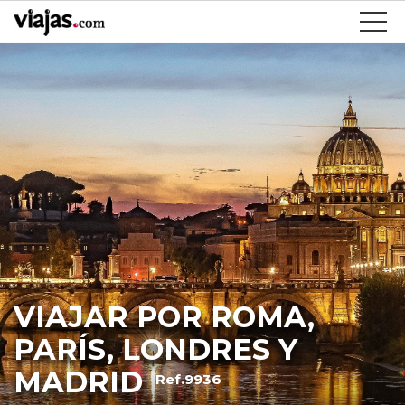
VIAJAR POR ROMA,
PARÍS, LONDRES Y
MADRID
Ref.9936