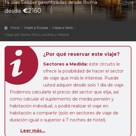
14 días Salidas garantizadas desde Roma
€
2160
desde
Inicio
Viajes a Europa
Viajes a Italia
Viajar por Roma, París, Londres y Madrid
¿Por qué reservar este viaje?
Sectores a Medida:
este circuito le
ofrece la posibilidad de hacer el sector
de viaje que más le interese. Puede
usted adquirir desde solo 1 día de viaje.
Podemos calcularle el precio del sector que elija, así
como calcular el suplemento de media pensión y
habitación individual, o podrá realizar el viaje en
habitación a compartir (solo en sectores de viaje de
duración igual o superior a 7 noches de hotel).
Leer más...
Paradas en Ruta:
este circuito admite la posibilidad