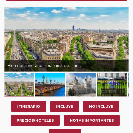
de que usted pueda programar una o más paradas en
su viaje, en la ciudad que desee por período de 1, 3, 4 o
7 noches según circuito y fechas de salida. Es
fundamental que el circuito tenga salida posterior a la
fecha escogida y permita la salida deseada. El
suplemento por parada efectuada es de 40 Euros/52
Dólares por persona. Si la parada se realiza para tomar
otro circuito del mismo proveedor no se abonará este
suplemento.
Hermosa vista panorámica de Paris.
ITINERARIO
INCLUYE
NO INCLUYE
PRECIOS/HOTELES
NOTAS IMPORTANTES