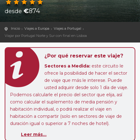
€
874
desde
Inicio
Viajes a Europa
Viajes a Portugal
Viajar por Portugal Norte y Sur con final en Lisboa
¿Por qué reservar este viaje?
Sectores a Medida:
este circuito le
ofrece la posibilidad de hacer el sector
de viaje que más le interese. Puede
usted adquirir desde solo 1 día de viaje.
Podemos calcularle el precio del sector que elija, así
como calcular el suplemento de media pensión y
habitación individual, o podrá realizar el viaje en
habitación a compartir (solo en sectores de viaje de
duración igual o superior a 7 noches de hotel).
Leer más...
Paradas en Ruta:
este circuito admite la posibilidad