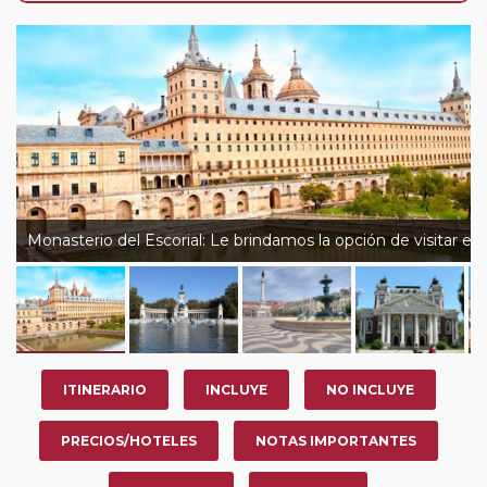
de que usted pueda programar una o más paradas en
su viaje, en la ciudad que desee por período de 1, 3, 4 o
7 noches según circuito y fechas de salida. Es
fundamental que el circuito tenga salida posterior a la
fecha escogida y permita la salida deseada. El
suplemento por parada efectuada es de 40 Euros/52
Dólares por persona. Si la parada se realiza para tomar
otro circuito del mismo proveedor no se abonará este
suplemento.
Monasterio del Escorial: Le brindamos la opción de visitar 
ITINERARIO
INCLUYE
NO INCLUYE
PRECIOS/HOTELES
NOTAS IMPORTANTES