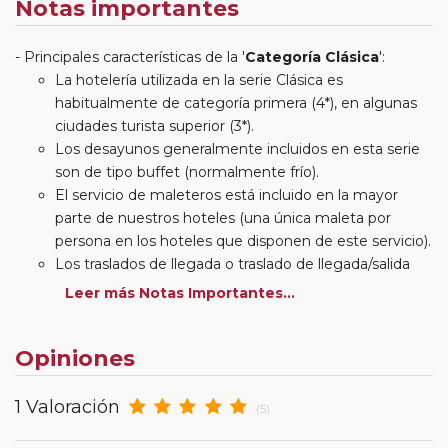
Notas importantes
Principales características de la '
Categoría Clásica
':
La hotelería utilizada en la serie Clásica es
habitualmente de categoría primera (4*), en algunas
ciudades turista superior (3*).
Los desayunos generalmente incluidos en esta serie
son de tipo buffet (normalmente frío).
El servicio de maleteros está incluido en la mayor
parte de nuestros hoteles (una única maleta por
persona en los hoteles que disponen de este servicio).
Los traslados de llegada o traslado de llegada/salida
estarán incluidos según itinerario.
Leer más Notas Importantes...
Usted podrá elegir, en muchos circuitos clásicos
Europeos, añadir a su reserva si lo desea el
Opiniones
suplemento de media pensión (incluirá un número de
almuerzos o cenas señalado en su itinerario).
En muchos itinerarios le incluimos algunas cenas. En
1 Valoración
(5)
circuitos clásicos Europeos normalmente las entradas