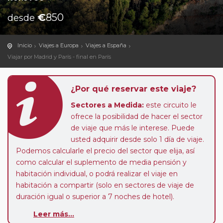
€
850
desde
Inicio
Viajes a Europa
Viajes a España
Viajar por Madrid y París - final en París
¿Por qué reservar este viaje?
Sectores a Medida:
este circuito le
ofrece la posibilidad de hacer el sector
de viaje que más le interese. Puede
usted adquirir desde solo 1 día de viaje.
Podemos calcularle el precio del sector que elija, así
como calcular el suplemento de media pensión y
habitación individual, o podrá realizar el viaje en
habitación a compartir (solo en sectores de viaje de
duración igual o superior a 7 noches de hotel).
Leer más...
Paradas en Ruta:
este circuito admite la posibilidad