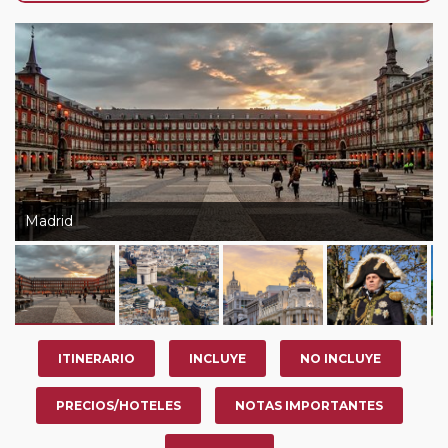
de que usted pueda programar una o más paradas en
su viaje, en la ciudad que desee por período de 1, 3, 4 o
7 noches según circuito y fechas de salida. Es
fundamental que el circuito tenga salida posterior a la
fecha escogida y permita la salida deseada. El
suplemento por parada efectuada es de 40 Euros/52
Dólares por persona. Si la parada se realiza para tomar
otro circuito del mismo proveedor no se abonará este
suplemento.
Madrid
ITINERARIO
INCLUYE
NO INCLUYE
PRECIOS/HOTELES
NOTAS IMPORTANTES