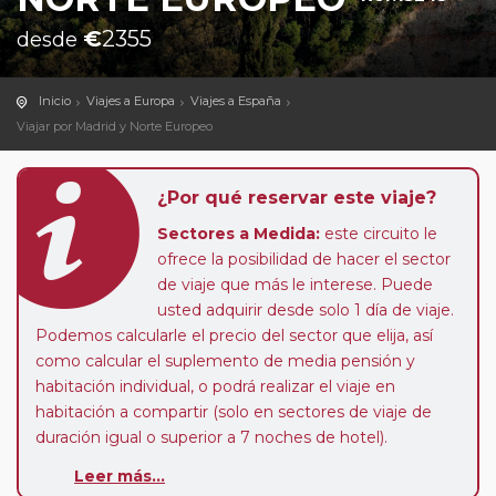
€
2355
desde
Inicio
Viajes a Europa
Viajes a España
Viajar por Madrid y Norte Europeo
¿Por qué reservar este viaje?
Sectores a Medida:
este circuito le
ofrece la posibilidad de hacer el sector
de viaje que más le interese. Puede
usted adquirir desde solo 1 día de viaje.
Podemos calcularle el precio del sector que elija, así
como calcular el suplemento de media pensión y
habitación individual, o podrá realizar el viaje en
habitación a compartir (solo en sectores de viaje de
duración igual o superior a 7 noches de hotel).
Leer más...
Paradas en Ruta:
este circuito admite la posibilidad