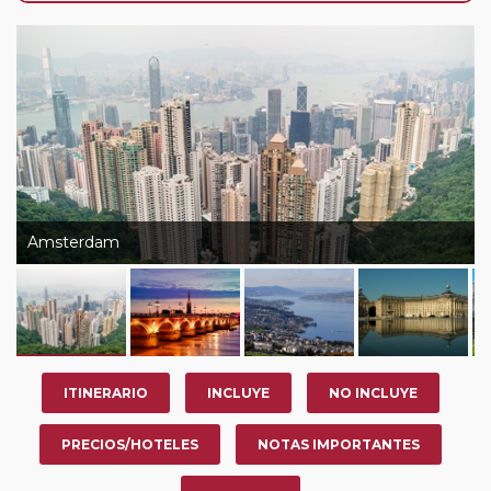
de que usted pueda programar una o más paradas en
su viaje, en la ciudad que desee por período de 1, 3, 4 o
7 noches según circuito y fechas de salida. Es
fundamental que el circuito tenga salida posterior a la
fecha escogida y permita la salida deseada. El
suplemento por parada efectuada es de 40 Euros/52
Dólares por persona. Si la parada se realiza para tomar
otro circuito del mismo proveedor no se abonará este
suplemento.
Amsterdam
Pasajero Club:
este circuito, en cualquier época del
año, ofrece a los pasajeros que ya hayan viajado con
nosotros en los últimos 3 años y que pertenezcan a
nuestro Club de Pasajeros (cuya obtención se realiza
tras rellenar el cuestionario de satisfacción en "Mi viaje")
ITINERARIO
INCLUYE
NO INCLUYE
o los que estén en luna de miel contarán con un
descuento del 5%.
PRECIOS/HOTELES
NOTAS IMPORTANTES