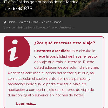
13 días Salidas garantizadas desde Madrid
€
1838
desde
Inicio
Viajes a Europa
Viajes a España
Viajar por Madrid y Norte Europeo - final en Ámsterdam
¿Por qué reservar este viaje?
Sectores a Medida:
este circuito le
ofrece la posibilidad de hacer el sector
de viaje que más le interese. Puede
usted adquirir desde solo 1 día de viaje.
Podemos calcularle el precio del sector que elija, así
como calcular el suplemento de media pensión y
habitación individual, o podrá realizar el viaje en
habitación a compartir (solo en sectores de viaje de
duración igual o superior a 7 noches de hotel).
Leer más...
Paradas en Ruta:
este circuito admite la posibilidad