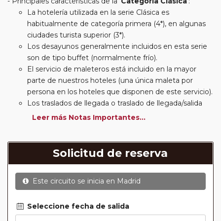
Principales características de la '
Categoría Clásica
':
La hotelería utilizada en la serie Clásica es
habitualmente de categoría primera (4*), en algunas
ciudades turista superior (3*).
Los desayunos generalmente incluidos en esta serie
son de tipo buffet (normalmente frío).
El servicio de maleteros está incluido en la mayor
parte de nuestros hoteles (una única maleta por
persona en los hoteles que disponen de este servicio).
Los traslados de llegada o traslado de llegada/salida
estarán incluidos según itinerario.
Leer más Notas Importantes...
Usted podrá elegir, en muchos circuitos clásicos
Europeos, añadir a su reserva si lo desea el
suplemento de media pensión (incluirá un número de
Solicitud de reserva
almuerzos o cenas señalado en su itinerario).
En muchos itinerarios le incluimos algunas cenas. En
Este circuito se inicia en
Madrid
circuitos clásicos Europeos normalmente las entradas
a museos y monumentos no se encuentran incluidas
mientras que en viajes regionales y otros viajes
Seleccione fecha de salida
incluimos muchas de las entradas. En todos los