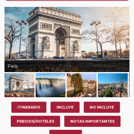
de que usted pueda programar una o más paradas en
su viaje, en la ciudad que desee por período de 1, 3, 4 o
7 noches según circuito y fechas de salida. Es
fundamental que el circuito tenga salida posterior a la
fecha escogida y permita la salida deseada. El
suplemento por parada efectuada es de 40 Euros/52
Dólares por persona. Si la parada se realiza para tomar
otro circuito del mismo proveedor no se abonará este
suplemento.
París
ITINERARIO
INCLUYE
NO INCLUYE
PRECIOS/HOTELES
NOTAS IMPORTANTES