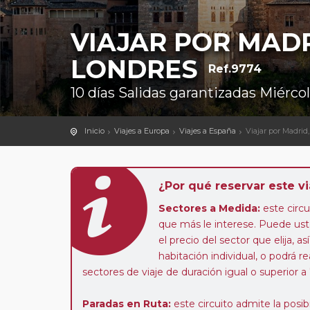
VIAJAR POR MADR
LONDRES
Ref.9774
10 días Salidas garantizadas Miérc
Inicio
Viajes a Europa
Viajes a España
Viajar por Madrid,
¿Por qué reservar este vi
Sectores a Medida:
este circui
que más le interese. Puede uste
el precio del sector que elija,
habitación individual, o podrá re
sectores de viaje de duración igual o superior a
Paradas en Ruta:
este circuito admite la pos