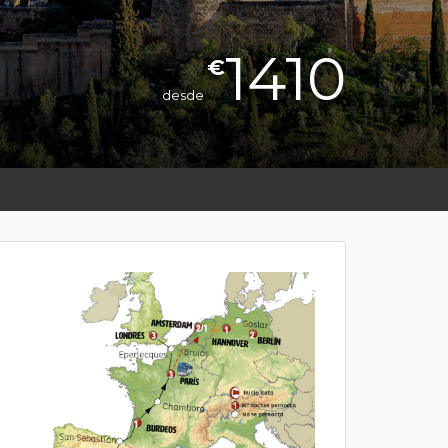
1410
€
desde