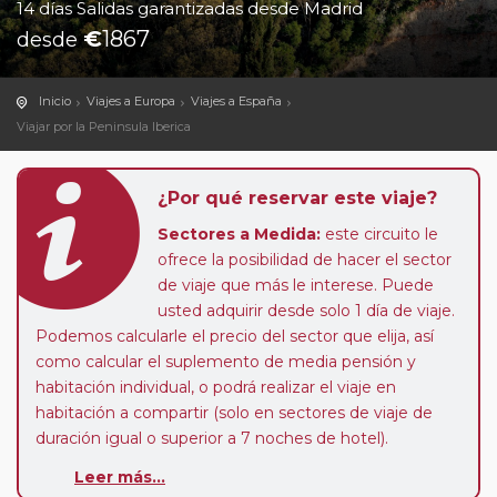
14 días Salidas garantizadas desde Madrid
€
1867
desde
Inicio
Viajes a Europa
Viajes a España
Viajar por la Peninsula Iberica
¿Por qué reservar este viaje?
Sectores a Medida:
este circuito le
ofrece la posibilidad de hacer el sector
de viaje que más le interese. Puede
usted adquirir desde solo 1 día de viaje.
Podemos calcularle el precio del sector que elija, así
como calcular el suplemento de media pensión y
habitación individual, o podrá realizar el viaje en
habitación a compartir (solo en sectores de viaje de
duración igual o superior a 7 noches de hotel).
Leer más...
Paradas en Ruta:
este circuito admite la posibilidad