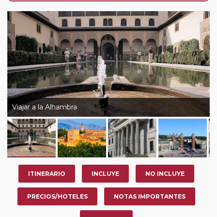
de que usted pueda programar una o más paradas en
su viaje, en la ciudad que desee por período de 1, 3, 4 o
7 noches según circuito y fechas de salida. Es
fundamental que el circuito tenga salida posterior a la
fecha escogida y permita la salida deseada. El
suplemento por parada efectuada es de 40 Euros/52
Dólares por persona. Si la parada se realiza para tomar
otro circuito del mismo proveedor no se abonará este
suplemento.
Viajar a la Alhambra
Pasajero Club:
este circuito, en cualquier época del
año, ofrece a los pasajeros que ya hayan viajado con
nosotros en los últimos 3 años y que pertenezcan a
nuestro Club de Pasajeros (cuya obtención se realiza
tras rellenar el cuestionario de satisfacción en "Mi viaje")
ITINERARIO
INCLUYE
NO INCLUYE
o los que estén en luna de miel contarán con un
descuento del 5%.
PRECIOS/HOTELES
NOTAS IMPORTANTES