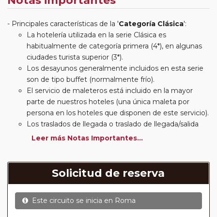
Notas importantes
Principales características de la '
Categoría Clásica
':
La hotelería utilizada en la serie Clásica es
habitualmente de categoría primera (4*), en algunas
ciudades turista superior (3*).
Los desayunos generalmente incluidos en esta serie
son de tipo buffet (normalmente frío).
El servicio de maleteros está incluido en la mayor
parte de nuestros hoteles (una única maleta por
persona en los hoteles que disponen de este servicio).
Los traslados de llegada o traslado de llegada/salida
estarán incluidos según itinerario.
Leer más Notas Importantes...
Usted podrá elegir, en muchos circuitos clásicos
Europeos, añadir a su reserva si lo desea el
suplemento de media pensión (incluirá un número de
Solicitud de reserva
almuerzos o cenas señalado en su itinerario).
En muchos itinerarios le incluimos algunas cenas. En
Este circuito se inicia en
Roma
circuitos clásicos Europeos normalmente las entradas
a museos y monumentos no se encuentran incluidas