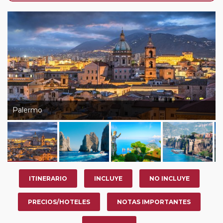
de que usted pueda programar una o más paradas en
su viaje, en la ciudad que desee por período de 1, 3, 4 o
7 noches según circuito y fechas de salida. Es
fundamental que el circuito tenga salida posterior a la
fecha escogida y permita la salida deseada. El
suplemento por parada efectuada es de 40 Euros/52
Dólares por persona. Si la parada se realiza para tomar
otro circuito del mismo proveedor no se abonará este
suplemento.
Palermo
ITINERARIO
INCLUYE
NO INCLUYE
PRECIOS/HOTELES
NOTAS IMPORTANTES