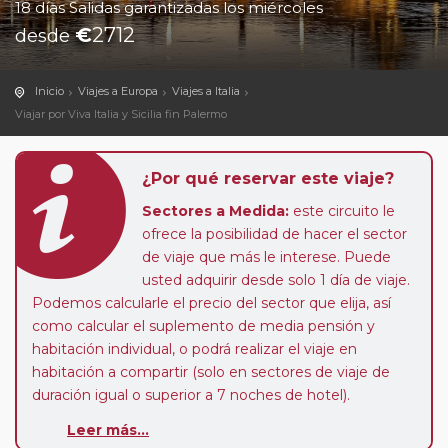
18 días Salidas garantizadas los miércoles
€
2712
desde
Inicio
Viajes a Europa
Viajes a Italia
Viajar por Viva Italia y Sicilia fin Palermo
¿Por qué reservar este viaje?
Sectores a Medida:
este circuito le
ofrece la posibilidad de hacer el sector
de viaje que más le interese. Puede
usted adquirir desde solo 1 día de viaje.
Podemos calcularle el precio del sector que elija, así
como calcular el suplemento de media pensión y
habitación individual, o podrá realizar el viaje en
habitación a compartir (solo en sectores de viaje de
duración igual o superior a 7 noches de hotel).
Leer más...
Paradas en Ruta:
este circuito admite la posibilidad