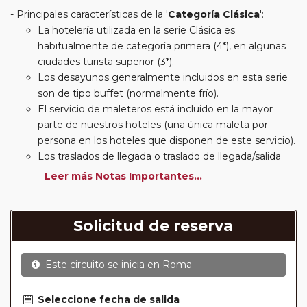
Principales características de la '
Categoría Clásica
':
La hotelería utilizada en la serie Clásica es
habitualmente de categoría primera (4*), en algunas
ciudades turista superior (3*).
Los desayunos generalmente incluidos en esta serie
son de tipo buffet (normalmente frío).
El servicio de maleteros está incluido en la mayor
parte de nuestros hoteles (una única maleta por
persona en los hoteles que disponen de este servicio).
Los traslados de llegada o traslado de llegada/salida
estarán incluidos según itinerario.
Leer más Notas Importantes...
Usted podrá elegir, en muchos circuitos clásicos
Europeos, añadir a su reserva si lo desea el
suplemento de media pensión (incluirá un número de
Solicitud de reserva
almuerzos o cenas señalado en su itinerario).
En muchos itinerarios le incluimos algunas cenas. En
Este circuito se inicia en
Roma
circuitos clásicos Europeos normalmente las entradas
a museos y monumentos no se encuentran incluidas
mientras que en viajes regionales y otros viajes
Seleccione fecha de salida