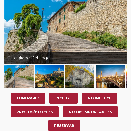
su viaje, en la ciudad que desee por período de 1, 3, 4 o
7 noches según circuito y fechas de salida. Es
fundamental que el circuito tenga salida posterior a la
fecha escogida y permita la salida deseada. El
suplemento por parada efectuada es de 40 Euros/52
Dólares por persona. Si la parada se realiza para tomar
otro circuito del mismo proveedor no se abonará este
suplemento.
Castiglione Del Lago
ITINERARIO
INCLUYE
NO INCLUYE
PRECIOS/HOTELES
NOTAS IMPORTANTES
RESERVAR