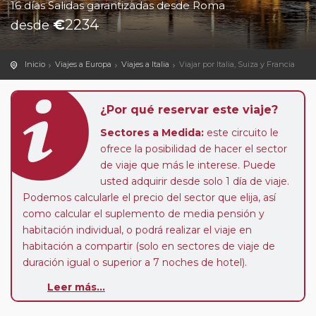
16 días Salidas garantizadas desde Roma
€
2234
desde
Inicio
Viajes a Europa
Viajes a Italia
Viajar por Italia, Suiza y Francia
¿Por qué reservar este viaje?
Sectores a Medida:
este circuito le
ofrece la posibilidad de hacer el sector
de viaje que más le interese. Puede
usted adquirir desde solo 1 día de viaje.
Podemos calcularle el precio del sector que elija, así
como calcular el suplemento de media pensión y
habitación individual, o podrá realizar el viaje en
habitación a compartir (solo en sectores de viaje de
duración igual o superior a 7 noches de hotel).
Leer más...
Paradas en Ruta:
este circuito admite la posibilidad
de que usted pueda programar una o más paradas en