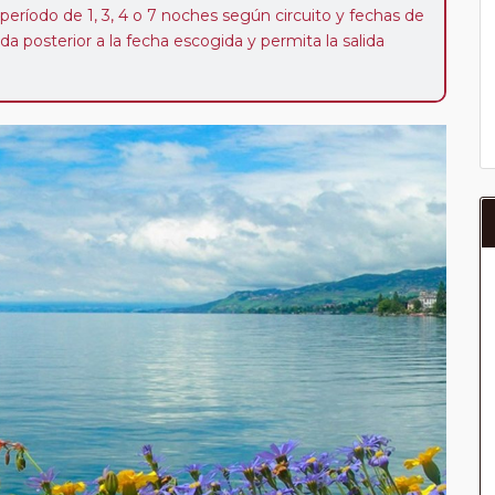
 período de 1, 3, 4 o 7 noches según circuito y fechas de
da posterior a la fecha escogida y permita la salida
 de 40 Euros/52 Dólares por persona. Si la parada se
oveedor no se abonará este suplemento.
a del año, ofrece a los pasajeros que ya hayan viajado
enezcan a nuestro Club de Pasajeros (cuya obtención se
ión en "Mi viaje") o los que estén en luna de miel