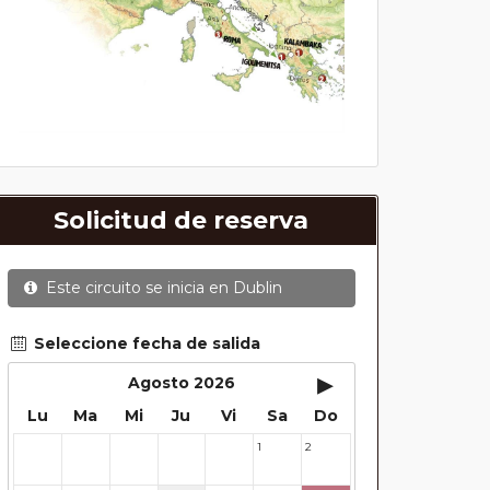
Solicitud de reserva
Este circuito se inicia en
Dublin
Seleccione fecha de salida
▸
Agosto 2026
Lu
Ma
Mi
Ju
Vi
Sa
Do
1
2
27
28
29
30
31