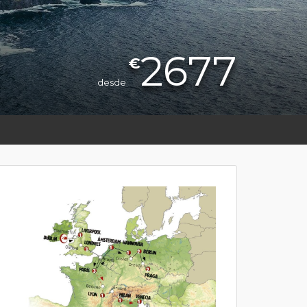
2677
€
desde