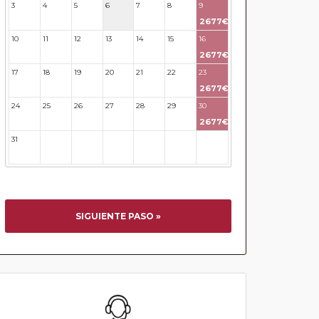
3
4
5
6
7
8
9
2677€
10
11
12
13
14
15
16
2677€
17
18
19
20
21
22
23
2677€
24
25
26
27
28
29
30
2677€
31
32
33
34
35
36
37
SIGUIENTE PASO »