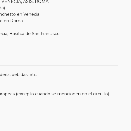
is, VENECIA, ASIS, ROMA
da)
onchetto en Venecia
ere en Roma
cia, Basilica de San Francisco
ería, bebidas, etc.
uropeas (excepto cuando se mencionen en el circuito).