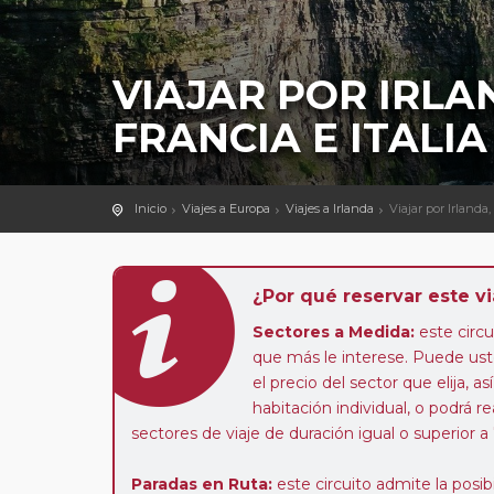
VIAJAR POR IRLA
FRANCIA E ITALIA
Inicio
Viajes a Europa
Viajes a Irlanda
Viajar por Irlanda, 
¿Por qué reservar este vi
Sectores a Medida:
este circui
que más le interese. Puede uste
el precio del sector que elija,
habitación individual, o podrá re
sectores de viaje de duración igual o superior a
Paradas en Ruta:
este circuito admite la pos