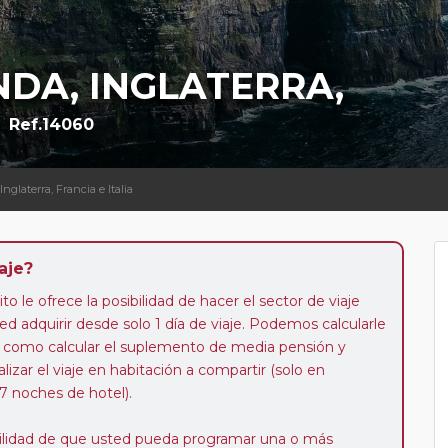
NDA, INGLATERRA,
Ref.14060
Inglaterra, Francia e Italia
aje?
to le ofrece la posibilidad de hacer el sector de viaje
d adquirir desde solo 1 día de viaje. Podemos calcularle
 así como calcular el suplemento de media pensión y
alizar el viaje en habitación a compartir (solo en
 7 noches de hotel).
ibilidad de que usted pueda programar una o más