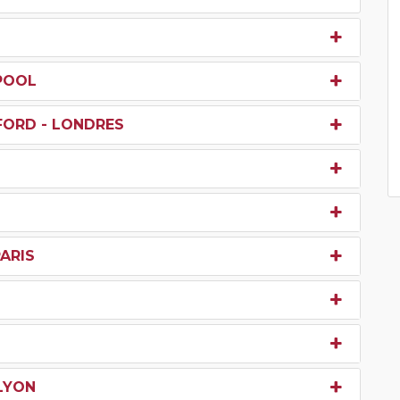
RPOOL
FORD - LONDRES
PARIS
 LYON