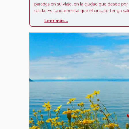
paradas en su viaje, en la ciudad que desee por
salida. Es fundamental que el circuito tenga sali
deseada. El suplemento por parada efectuada es
Leer más...
realiza para tomar otro circuito del mismo pr
Pasajero Club:
este circuito, en cualquier époc
con nosotros en los últimos 3 años y que pert
realiza tras rellenar el cuestionario de satisfacc
contarán con un descuento del 5%.