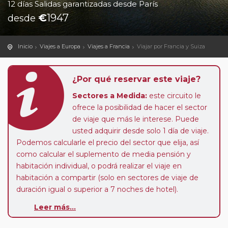
12 días Salidas garantizadas desde París
€
1947
desde
Inicio
Viajes a Europa
Viajes a Francia
Viajar por Francia y Suiza
¿Por qué reservar este viaje?
Sectores a Medida:
este circuito le
ofrece la posibilidad de hacer el sector
de viaje que más le interese. Puede
usted adquirir desde solo 1 día de viaje.
Podemos calcularle el precio del sector que elija, así
como calcular el suplemento de media pensión y
habitación individual, o podrá realizar el viaje en
habitación a compartir (solo en sectores de viaje de
duración igual o superior a 7 noches de hotel).
Leer más...
Paradas en Ruta:
este circuito admite la posibilidad
de que usted pueda programar una o más paradas en