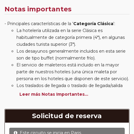
Notas importantes
Principales características de la '
Categoría Clásica
':
La hotelería utilizada en la serie Clásica es
habitualmente de categoría primera (4*), en algunas
ciudades turista superior (3*).
Los desayunos generalmente incluidos en esta serie
son de tipo buffet (normalmente frío).
El servicio de maleteros está incluido en la mayor
parte de nuestros hoteles (una única maleta por
persona en los hoteles que disponen de este servicio).
Los traslados de llegada o traslado de llegada/salida
estarán incluidos según itinerario.
Leer más Notas Importantes...
Usted podrá elegir, en muchos circuitos clásicos
Europeos, añadir a su reserva si lo desea el
suplemento de media pensión (incluirá un número de
Solicitud de reserva
almuerzos o cenas señalado en su itinerario).
En muchos itinerarios le incluimos algunas cenas. En
Este circuito se inicia en
Paris
circuitos clásicos Europeos normalmente las entradas