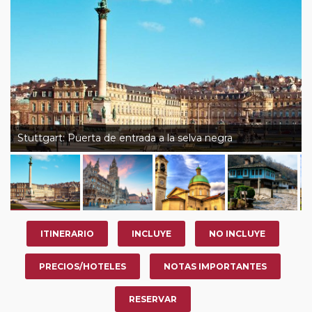
su viaje, en la ciudad que desee por período de 1, 3, 4 o
7 noches según circuito y fechas de salida. Es
fundamental que el circuito tenga salida posterior a la
fecha escogida y permita la salida deseada. El
suplemento por parada efectuada es de 40 Euros/52
Dólares por persona. Si la parada se realiza para tomar
otro circuito del mismo proveedor no se abonará este
suplemento.
Stuttgart: Puerta de entrada a la selva negra
ITINERARIO
INCLUYE
NO INCLUYE
PRECIOS/HOTELES
NOTAS IMPORTANTES
RESERVAR