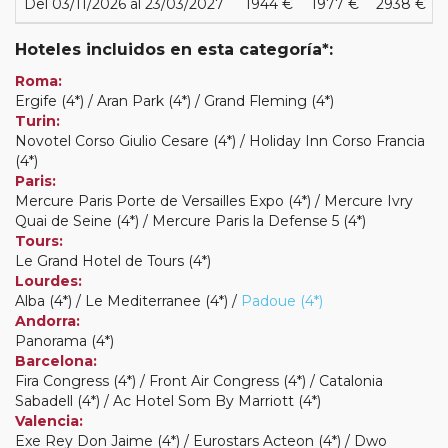
Del 03/11/2026 al 23/03/2027
1944 €
1977 €
2938 €
Hoteles incluidos en esta categoría*:
Roma:
Ergife (4*) / Aran Park (4*) / Grand Fleming (4*)
Turin:
Novotel Corso Giulio Cesare (4*) / Holiday Inn Corso Francia
(4*)
Paris:
Mercure Paris Porte de Versailles Expo (4*) / Mercure Ivry
Quai de Seine (4*) / Mercure Paris la Defense 5 (4*)
Tours:
Le Grand Hotel de Tours (4*)
Lourdes:
Alba (4*) / Le Mediterranee (4*) /
Padoue (4*)
Andorra:
Panorama (4*)
Barcelona:
Fira Congress (4*) / Front Air Congress (4*) / Catalonia
Sabadell (4*) / Ac Hotel Som By Marriott (4*)
Valencia:
Exe Rey Don Jaime (4*) / Eurostars Acteon (4*) / Dwo