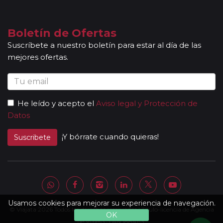
fechas de incorporación / salida no sean las mismas que se
indican en la ruta detallada. En caso de tomar un sector de
viaje, se aceptan reservas a compartir solamente si la
Boletín de Ofertas
duración del sector es de al menos 7 noches de hotel.
Suscríbete a nuestro boletín para estar al día de las
Mayores de 65 años:
las personas mayores de 65 años se
mejores ofertas.
beneficiarán de un descuento del 5% en todos los viajes
programados en temporada baja y durante todo el año en
los circuitos marcados con el símbolo "pasajero club".
Descuentos Niños:
los menores de 3 años no abonan
He leído y acepto el
Aviso legal y Protección de
importe alguno sin tener derecho a servicio alguno
Datos
(atención, el seguro tampoco está incluido). Los padres
abonarán directamente los servicios que pudieran precisar y
¡Y bórrate cuando quieras!
Suscribete
requieran (cuna, etc.). * De 3 a 8 años: Se les ofrece un
descuento del 40% del valor del viaje, el mayor del mercado
(máximo un menor por adulto). * Niños de 9 a 15 años: se les
ofrece un descuento del 10 % en el valor del viaje (no valido
para grupos).
Otras notas a tener en cuenta:
Usamos cookies para mejorar su experiencia de navegación.
© Viajata 2026 Todos los derechos reservados | Título-licencia de Agencia
Todas nuestras rutas, independientemente del
OK
número de pasajeros, incluyen la presencia de guías
de Viajes C.I.AN 18841-3.