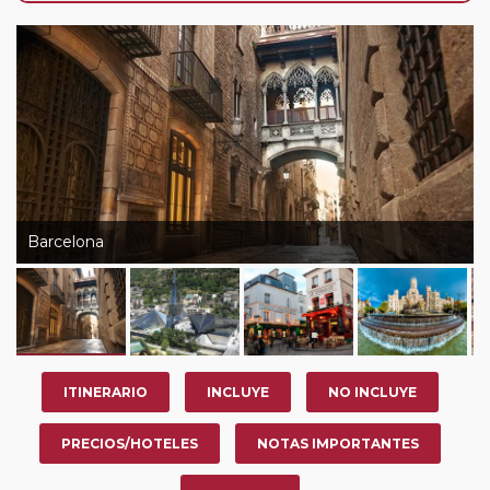
de que usted pueda programar una o más paradas en
su viaje, en la ciudad que desee por período de 1, 3, 4 o
7 noches según circuito y fechas de salida. Es
fundamental que el circuito tenga salida posterior a la
fecha escogida y permita la salida deseada. El
suplemento por parada efectuada es de 40 Euros/52
Dólares por persona. Si la parada se realiza para tomar
otro circuito del mismo proveedor no se abonará este
suplemento.
Barcelona
ITINERARIO
INCLUYE
NO INCLUYE
PRECIOS/HOTELES
NOTAS IMPORTANTES