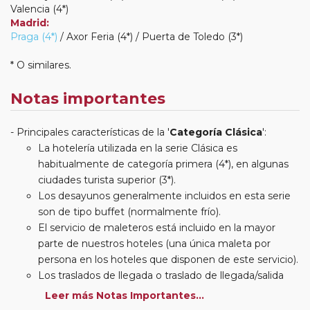
Valencia (4*)
Madrid:
Praga (4*)
/ Axor Feria (4*) / Puerta de Toledo (3*)
* O similares.
Notas importantes
Principales características de la '
Categoría Clásica
':
La hotelería utilizada en la serie Clásica es
habitualmente de categoría primera (4*), en algunas
ciudades turista superior (3*).
Los desayunos generalmente incluidos en esta serie
son de tipo buffet (normalmente frío).
El servicio de maleteros está incluido en la mayor
parte de nuestros hoteles (una única maleta por
persona en los hoteles que disponen de este servicio).
Los traslados de llegada o traslado de llegada/salida
estarán incluidos según itinerario.
Leer más Notas Importantes...
Usted podrá elegir, en muchos circuitos clásicos