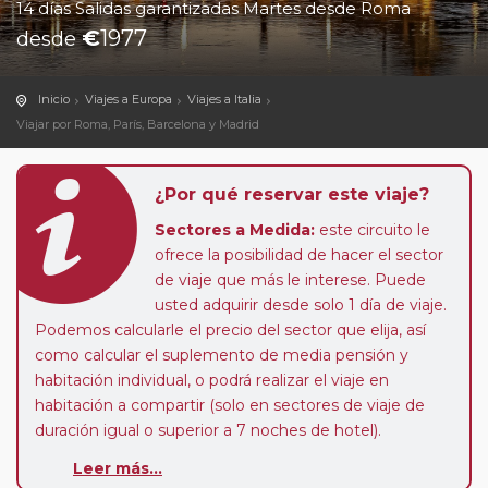
14 días Salidas garantizadas Martes desde Roma
€
1977
desde
Inicio
Viajes a Europa
Viajes a Italia
Viajar por Roma, París, Barcelona y Madrid
¿Por qué reservar este viaje?
Sectores a Medida:
este circuito le
ofrece la posibilidad de hacer el sector
de viaje que más le interese. Puede
usted adquirir desde solo 1 día de viaje.
Podemos calcularle el precio del sector que elija, así
como calcular el suplemento de media pensión y
habitación individual, o podrá realizar el viaje en
habitación a compartir (solo en sectores de viaje de
duración igual o superior a 7 noches de hotel).
Leer más...
Paradas en Ruta:
este circuito admite la posibilidad