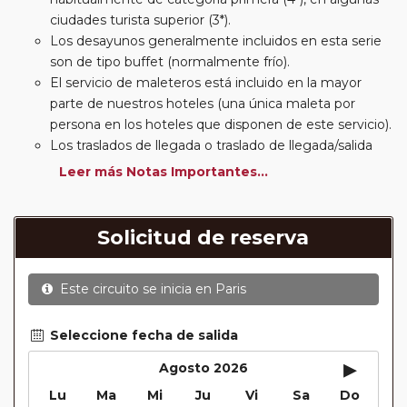
ciudades turista superior (3*).
Los desayunos generalmente incluidos en esta serie
son de tipo buffet (normalmente frío).
El servicio de maleteros está incluido en la mayor
parte de nuestros hoteles (una única maleta por
persona en los hoteles que disponen de este servicio).
Los traslados de llegada o traslado de llegada/salida
estarán incluidos según itinerario.
Leer más Notas Importantes...
Usted podrá elegir, en muchos circuitos clásicos
Europeos, añadir a su reserva si lo desea el
suplemento de media pensión (incluirá un número de
Solicitud de reserva
almuerzos o cenas señalado en su itinerario).
En muchos itinerarios le incluimos algunas cenas. En
Este circuito se inicia en
Paris
circuitos clásicos Europeos normalmente las entradas
a museos y monumentos no se encuentran incluidas
mientras que en viajes regionales y otros viajes
Seleccione fecha de salida
incluimos muchas de las entradas. En todos los
▸
Agosto 2026
circuitos incluimos visitas con guías locales en las
Lu
Ma
Mi
Ju
Vi
Sa
Do
principales ciudades, en muchos incluimos diferentes