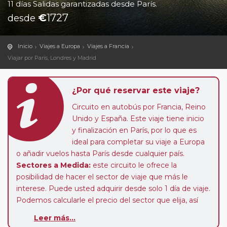
11 días Salidas garantizadas desde París.
€
1727
desde
Inicio
Viajes a Europa
Viajes a Francia
Viajar por París, Londres y Madrid
¿Por qué reservar este viaje?
Circuito en autobús por Francia, Reino
Unido y España. Este viaje tiene inicio
y finalización en París, por lo que es
ideal para completar su viaje a Europa
o añadir vuelos hasta París desde cualquier país.
Sectores a Medida:
este circuito le ofrece la
posibilidad de hacer el sector de viaje que más le
interese. Puede usted adquirir desde solo 1 día de viaje.
Podemos calcularle el precio del sector que elija, así
como calcular el suplemento de media pensión y
Leer más...
habitación individual, o podrá realizar el viaje en