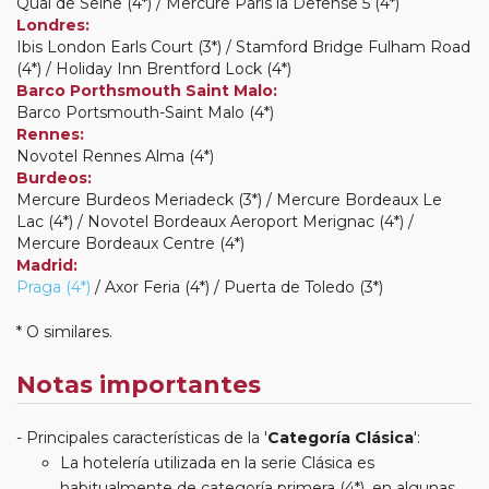
Quai de Seine (4*) / Mercure Paris la Defense 5 (4*)
Londres:
Ibis London Earls Court (3*) / Stamford Bridge Fulham Road
(4*) / Holiday Inn Brentford Lock (4*)
Barco Porthsmouth Saint Malo:
Barco Portsmouth-Saint Malo (4*)
Rennes:
Novotel Rennes Alma (4*)
Burdeos:
Mercure Burdeos Meriadeck (3*) / Mercure Bordeaux Le
Lac (4*) / Novotel Bordeaux Aeroport Merignac (4*) /
Mercure Bordeaux Centre (4*)
Madrid:
Praga (4*)
/ Axor Feria (4*) / Puerta de Toledo (3*)
* O similares.
Notas importantes
Principales características de la '
Categoría Clásica
':
La hotelería utilizada en la serie Clásica es
habitualmente de categoría primera (4*), en algunas