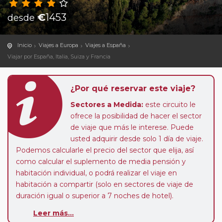
€
1453
desde
Inicio
Viajes a Europa
Viajes a España
Viajar por España, Italia, Suiza y Francia
¿Por qué reservar este viaje?
Sectores a Medida:
este circuito le
ofrece la posibilidad de hacer el sector
de viaje que más le interese. Puede
usted adquirir desde solo 1 día de viaje.
Podemos calcularle el precio del sector que elija, así
como calcular el suplemento de media pensión y
habitación individual, o podrá realizar el viaje en
habitación a compartir (solo en sectores de viaje de
duración igual o superior a 7 noches de hotel).
Leer más...
Paradas en Ruta:
este circuito admite la posibilidad