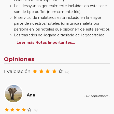
Los desayunos generalmente incluidos en esta serie
son de tipo buffet (normalmente frío).
El servicio de maleteros está incluido en la mayor
parte de nuestros hoteles (una única maleta por
persona en los hoteles que disponen de este servicio).
Los traslados de llegada o traslado de llegada/salida
estarán incluidos según itinerario.
Leer más Notas Importantes...
Usted podrá elegir, en muchos circuitos clásicos
Europeos, añadir a su reserva si lo desea el
Opiniones
suplemento de media pensión (incluirá un número de
almuerzos o cenas señalado en su itinerario).
En muchos itinerarios le incluimos algunas cenas. En
1 Valoración
(4)
circuitos clásicos Europeos normalmente las entradas
a museos y monumentos no se encuentran incluidas
mientras que en viajes regionales y otros viajes
incluimos muchas de las entradas. En todos los
Ana
- 02 septiembre -
circuitos incluimos visitas con guías locales en las
principales ciudades, en muchos incluimos diferentes
(4)
actividades y otros medios de transporte (funiculares,