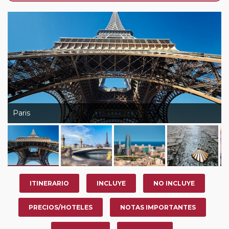
de que usted pueda programar una o más paradas en
su viaje, en la ciudad que desee por período de 1, 3, 4 o
7 noches según circuito y fechas de salida. Es
fundamental que el circuito tenga salida posterior a la
fecha escogida y permita la salida deseada. El
suplemento por parada efectuada es de 40 Euros/52
Dólares por persona. Si la parada se realiza para tomar
otro circuito del mismo proveedor no se abonará este
suplemento.
Paris
ITINERARIO
INCLUYE
NO INCLUYE
PRECIOS/HOTELES
NOTAS IMPORTANTES