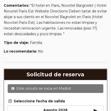
tren, barcos, etc.). Verifíquelo en cada itinerario.
Comentarios:
"El hotel en Paris, Novotel Bargnolet ( Hotel
Este viaje admite la posibilidad de realizar
Paradas en
Novotel Paris Est Website Directions Deben tartar de evitar
Ruta
alojar a sus clients en el Novotel Bagnolet en Paris (Hotel
Este viaje admite la posibilidad de realizar
Sectores a
Novotel Paris Est). Las habitaciones no estan limpias y
Medida
necesitan renovacion urgente. Las renovadas (piso 17)
Este viaje ofrece un descuento del 5% para aquellos
estan descuidades y poco limpias. "
pasajeros pertenecientes al
Pasajero Club
Tipo de viaje:
Familia
Circuitos con Avión incluido:
En aquellos circuitos que
tienen vuelos internos incluidos, hay una fecha límite para
Lo recomendaría:
No
poder emitir billetes. Las reservas/emisión de los vuelos se
realizarán con los datos / documentación presentada por el
cliente o que conste en su reserva. Una vez realizada la
reserva y emitido el billete, un error posterior en el nombre
Solicitud de reserva
o un nombre incompleto, puede provocar la invalidez del
billete emitido y la necesidad de tener que emitir un nuevo
billete. No nos responsabilizaremos de los gastos
Este circuito se inicia en
Madrid
generados de cancelación y nueva emisión. Hacer una
reserva nueva puede implicar la posibilidad de no conseguir
Seleccione fecha de salida
plazas en los mismos vuelos previstos. Las compañías
▸
Agosto 2026