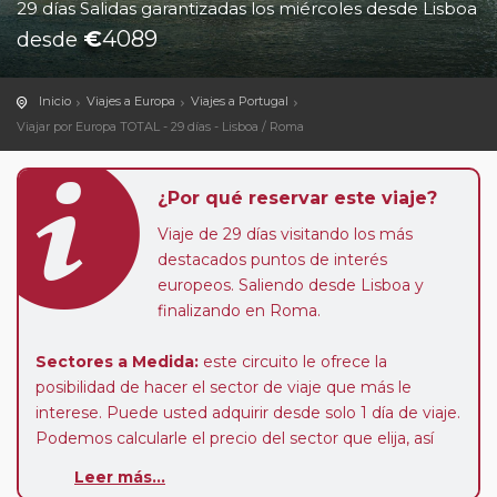
29 días Salidas garantizadas los miércoles desde Lisboa
€
4089
desde
Inicio
Viajes a Europa
Viajes a Portugal
Viajar por Europa TOTAL - 29 días - Lisboa / Roma
¿Por qué reservar este viaje?
Viaje de 29 días visitando los más
destacados puntos de interés
europeos. Saliendo desde Lisboa y
finalizando en Roma.
Sectores a Medida:
este circuito le ofrece la
posibilidad de hacer el sector de viaje que más le
interese. Puede usted adquirir desde solo 1 día de viaje.
Podemos calcularle el precio del sector que elija, así
como calcular el suplemento de media pensión y
Leer más...
habitación individual, o podrá realizar el viaje en