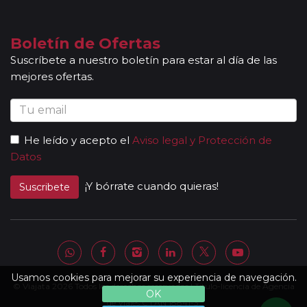
fechas de incorporación / salida no sean las mismas que se
indican en la ruta detallada. En caso de tomar un sector de
viaje, se aceptan reservas a compartir solamente si la
Boletín de Ofertas
duración del sector es de al menos 7 noches de hotel.
Suscríbete a nuestro boletín para estar al día de las
Mayores de 65 años:
las personas mayores de 65 años se
mejores ofertas.
beneficiarán de un descuento del 5% en todos los viajes
programados en temporada baja y durante todo el año en
los circuitos marcados con el símbolo "pasajero club".
Descuentos Niños:
los menores de 3 años no abonan
He leído y acepto el
Aviso legal y Protección de
importe alguno sin tener derecho a servicio alguno
Datos
(atención, el seguro tampoco está incluido). Los padres
abonarán directamente los servicios que pudieran precisar y
¡Y bórrate cuando quieras!
Suscribete
requieran (cuna, etc.). * De 3 a 8 años: Se les ofrece un
descuento del 40% del valor del viaje, el mayor del mercado
(máximo un menor por adulto). * Niños de 9 a 15 años: se les
ofrece un descuento del 10 % en el valor del viaje (no valido
para grupos).
Otras notas a tener en cuenta:
Usamos cookies para mejorar su experiencia de navegación.
© Viajata 2026 Todos los derechos reservados | Título-licencia de Agencia
Todas nuestras rutas, independientemente del
OK
número de pasajeros, incluyen la presencia de guías
de Viajes C.I.AN 18841-3.