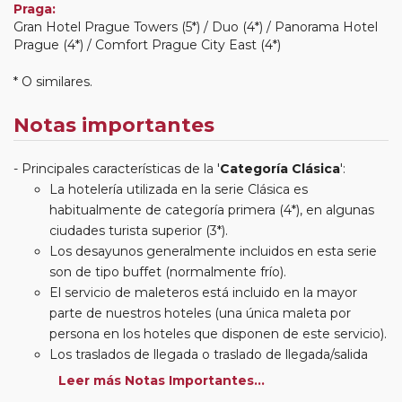
Praga:
Gran Hotel Prague Towers (5*) / Duo (4*) / Panorama Hotel
Prague (4*) / Comfort Prague City East (4*)
* O similares.
Notas importantes
Principales características de la '
Categoría Clásica
':
La hotelería utilizada en la serie Clásica es
habitualmente de categoría primera (4*), en algunas
ciudades turista superior (3*).
Los desayunos generalmente incluidos en esta serie
son de tipo buffet (normalmente frío).
El servicio de maleteros está incluido en la mayor
parte de nuestros hoteles (una única maleta por
persona en los hoteles que disponen de este servicio).
Los traslados de llegada o traslado de llegada/salida
estarán incluidos según itinerario.
Leer más Notas Importantes...
Usted podrá elegir, en muchos circuitos clásicos