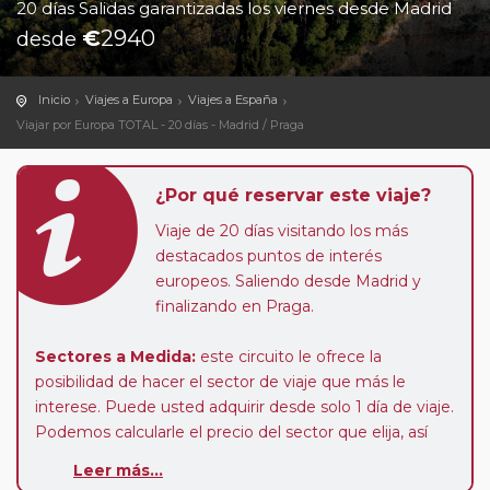
20 días Salidas garantizadas los viernes desde Madrid
€
2940
desde
Inicio
Viajes a Europa
Viajes a España
Viajar por Europa TOTAL - 20 días - Madrid / Praga
¿Por qué reservar este viaje?
Viaje de 20 días visitando los más
destacados puntos de interés
europeos. Saliendo desde Madrid y
finalizando en Praga.
Sectores a Medida:
este circuito le ofrece la
posibilidad de hacer el sector de viaje que más le
interese. Puede usted adquirir desde solo 1 día de viaje.
Podemos calcularle el precio del sector que elija, así
como calcular el suplemento de media pensión y
Leer más...
habitación individual, o podrá realizar el viaje en