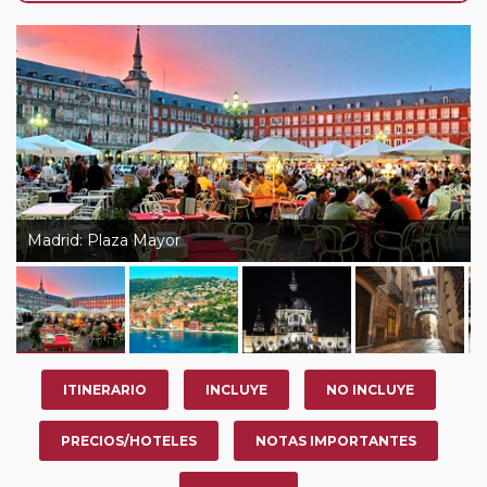
de que usted pueda programar una o más paradas en
su viaje, en la ciudad que desee por período de 1, 3, 4 o
7 noches según circuito y fechas de salida. Es
fundamental que el circuito tenga salida posterior a la
fecha escogida y permita la salida deseada. El
suplemento por parada efectuada es de 40 Euros/52
Dólares por persona. Si la parada se realiza para tomar
otro circuito del mismo proveedor no se abonará este
suplemento.
Madrid: Plaza Mayor
Pasajero Club:
este circuito, en cualquier época del
año, ofrece a los pasajeros que ya hayan viajado con
nosotros en los últimos 3 años y que pertenezcan a
nuestro Club de Pasajeros (cuya obtención se realiza
tras rellenar el cuestionario de satisfacción en "Mi viaje")
ITINERARIO
INCLUYE
NO INCLUYE
o los que estén en luna de miel contarán con un
descuento del 5%.
PRECIOS/HOTELES
NOTAS IMPORTANTES