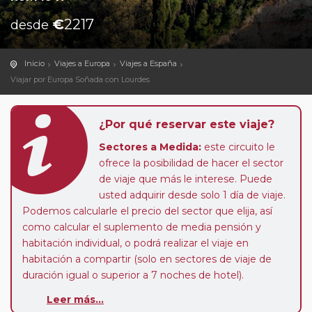
€
2217
desde
Inicio
Viajes a Europa
Viajes a España
Viajar por Europa Soñada con Lourdes
¿Por qué reservar este viaje?
Sectores a Medida:
este circuito le
ofrece la posibilidad de hacer el sector
de viaje que más le interese. Puede
usted adquirir desde solo 1 día de viaje.
Podemos calcularle el precio del sector que elija, así
como calcular el suplemento de media pensión y
habitación individual, o podrá realizar el viaje en
habitación a compartir (solo en sectores de viaje de
duración igual o superior a 7 noches de hotel).
Leer más...
Paradas en Ruta:
este circuito admite la posibilidad