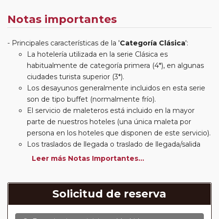
Notas importantes
Principales características de la '
Categoría Clásica
':
La hotelería utilizada en la serie Clásica es
habitualmente de categoría primera (4*), en algunas
ciudades turista superior (3*).
Los desayunos generalmente incluidos en esta serie
son de tipo buffet (normalmente frío).
El servicio de maleteros está incluido en la mayor
parte de nuestros hoteles (una única maleta por
persona en los hoteles que disponen de este servicio).
Los traslados de llegada o traslado de llegada/salida
estarán incluidos según itinerario.
Leer más Notas Importantes...
Usted podrá elegir, en muchos circuitos clásicos
Europeos, añadir a su reserva si lo desea el
suplemento de media pensión (incluirá un número de
Solicitud de reserva
almuerzos o cenas señalado en su itinerario).
En muchos itinerarios le incluimos algunas cenas. En