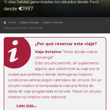
15 días Salidas garantizadas los sábados desde París
€
1997
desde
Inicio
Viajes a Europa
Viajes a Francia
Viajar por el interior de Europa
¿Por qué reservar este viaje?
Viaje Rotativo:
"Inicie donde más le
convenga"
Este circuito permite, sin suplemento
alguno, que usted inicie su viaje por la
ciudad que prefiera o donde obtenga las mejores
condiciones aéreas según calendario de circuito. En un
circuito rotativo la temporada la marca la fecha de
salida de viaje programada en la web. Hacer un circuito
rotativo no implica costo adicional.
Leer más...
Sectores a Medida:
este circuito le ofrece la