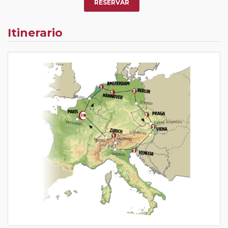
Pasajero Club:
este circuito, en cualquier época del
RESERVAR
año, ofrece a los pasajeros que ya hayan viajado con
nosotros en los últimos 3 años y que pertenezcan a
Itinerario
nuestro Club de Pasajeros (cuya obtención se realiza
tras rellenar el cuestionario de satisfacción en "Mi viaje")
o los que estén en luna de miel contarán con un
descuento del 5%.