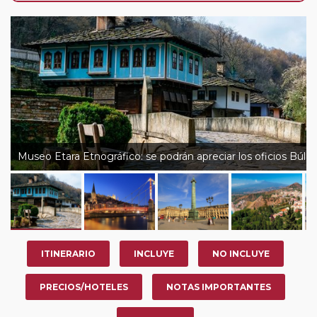
de que usted pueda programar una o más paradas en
su viaje, en la ciudad que desee por período de 1, 3, 4 o
7 noches según circuito y fechas de salida. Es
fundamental que el circuito tenga salida posterior a la
fecha escogida y permita la salida deseada. El
suplemento por parada efectuada es de 40 Euros/52
Dólares por persona. Si la parada se realiza para tomar
otro circuito del mismo proveedor no se abonará este
suplemento.
Museo Etara Etnográfico: se podrán apreciar los oficios Búlg
Pasajero Club:
este circuito, en cualquier época del
año, ofrece a los pasajeros que ya hayan viajado con
nosotros en los últimos 3 años y que pertenezcan a
nuestro Club de Pasajeros (cuya obtención se realiza
tras rellenar el cuestionario de satisfacción en "Mi viaje")
ITINERARIO
INCLUYE
NO INCLUYE
o los que estén en luna de miel contarán con un
descuento del 5%.
PRECIOS/HOTELES
NOTAS IMPORTANTES