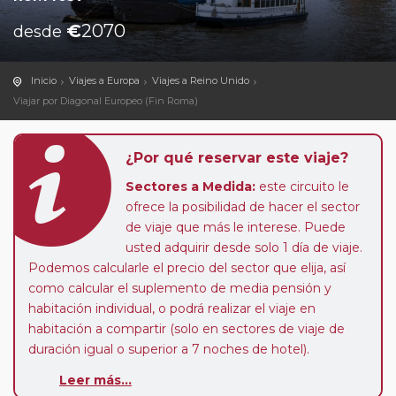
€
2070
desde
Inicio
Viajes a Europa
Viajes a Reino Unido
Viajar por Diagonal Europeo (Fin Roma)
¿Por qué reservar este viaje?
Sectores a Medida:
este circuito le
ofrece la posibilidad de hacer el sector
de viaje que más le interese. Puede
usted adquirir desde solo 1 día de viaje.
Podemos calcularle el precio del sector que elija, así
como calcular el suplemento de media pensión y
habitación individual, o podrá realizar el viaje en
habitación a compartir (solo en sectores de viaje de
duración igual o superior a 7 noches de hotel).
Leer más...
Paradas en Ruta:
este circuito admite la posibilidad