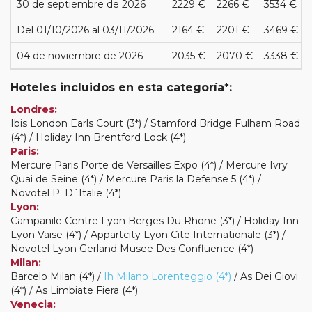
30 de septiembre de 2026
2229 €
2266 €
3534 €
Del 01/10/2026 al 03/11/2026
2164 €
2201 €
3469 €
04 de noviembre de 2026
2035 €
2070 €
3338 €
Hoteles incluidos en esta categoría*:
Londres:
Ibis London Earls Court (3*) / Stamford Bridge Fulham Road
(4*) / Holiday Inn Brentford Lock (4*)
Paris:
Mercure Paris Porte de Versailles Expo (4*) / Mercure Ivry
Quai de Seine (4*) / Mercure Paris la Defense 5 (4*) /
Novotel P. D´Italie (4*)
Lyon:
Campanile Centre Lyon Berges Du Rhone (3*) / Holiday Inn
Lyon Vaise (4*) / Appartcity Lyon Cite Internationale (3*) /
Novotel Lyon Gerland Musee Des Confluence (4*)
Milan:
Barcelo Milan (4*) /
Ih Milano Lorenteggio (4*)
/ As Dei Giovi
(4*) / As Limbiate Fiera (4*)
Venecia: