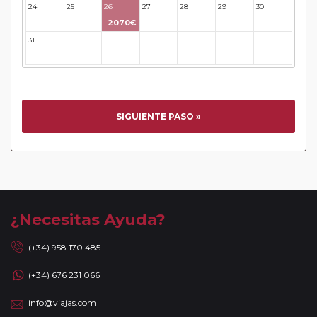
EUROPAMUNDO INFORMA: Todas aquellas personas que
24
25
26
27
28
29
30
viajen al REINO UNIDO recordar que entró en vigor la
2070€
AUTORIZACIÓN ELECTRÓNICA DE VIAJE ETA obligatoria
31
32
33
34
35
36
37
para el ingreso en dicho paísPara más información sobre
este requisito y cómo realizar su solicitud, le invitamos a
visitar el siguiente enlace oficial:
https://www.gov.uk/guidance/apply-for-an-electronic-travel-
authorisation-eta·
SIGUIENTE PASO »
Circuitos con Avión incluido:
En aquellos circuitos que
tienen vuelos internos incluidos, hay una fecha límite para
poder emitir billetes. Las reservas/emisión de los vuelos se
realizarán con los datos / documentación presentada por el
cliente o que conste en su reserva. Una vez realizada la
reserva y emitido el billete, un error posterior en el nombre
¿Necesitas Ayuda?
o un nombre incompleto, puede provocar la invalidez del
billete emitido y la necesidad de tener que emitir un nuevo
(+34) 958 170 485
billete. No nos responsabilizaremos de los gastos
(+34) 676 231 066
generados de cancelación y nueva emisión. Hacer una
reserva nueva puede implicar la posibilidad de no conseguir
info@viajas.com
plazas en los mismos vuelos previstos. Las compañías