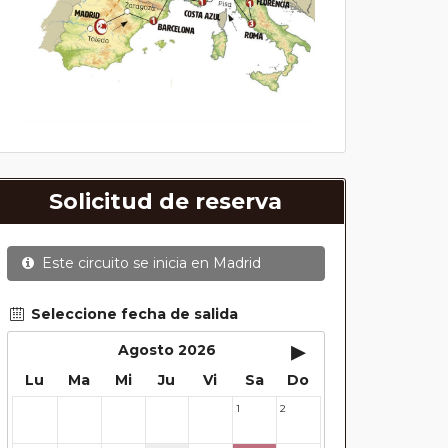
Solicitud de reserva
Este circuito se inicia en
Madrid
Seleccione fecha de salida
▸
Agosto 2026
Lu
Ma
Mi
Ju
Vi
Sa
Do
1
2
27
28
29
30
31