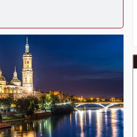
posibilidad de hacer el sector de viaje que más le
de viaje. Podemos calcularle el precio del sector que
ensión y habitación individual, o podrá realizar el viaje
iaje de duración igual o superior a 7 noches de hotel).
ibilidad de que usted pueda programar una o más
 período de 1, 3, 4 o 7 noches según circuito y fechas de
da posterior a la fecha escogida y permita la salida
 de 40 Euros/52 Dólares por persona. Si la parada se
oveedor no se abonará este suplemento.