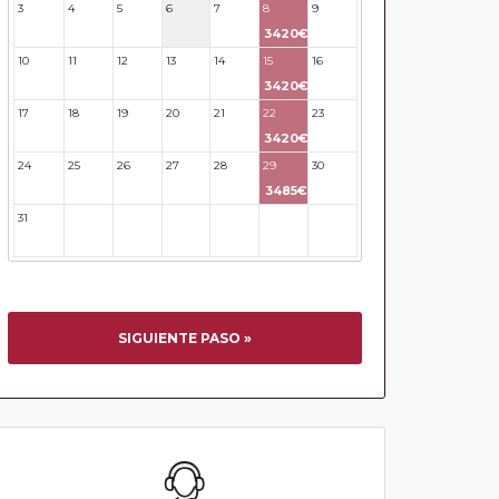
3
4
5
6
7
8
9
3420€
10
11
12
13
14
15
16
3420€
17
18
19
20
21
22
23
3420€
24
25
26
27
28
29
30
3485€
31
32
33
34
35
36
37
SIGUIENTE PASO »