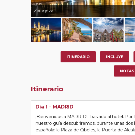
Zaragoza
ITINERARIO
INCLUYE
NOTAS
Itinerario
Día 1
- MADRID
¡Bienvenidos a MADRID!. Traslado al hotel. Por 
nuestro guía descubriremos, durante unas dos ho
española: la Plaza de Cibeles, la Puerta de Alcalá