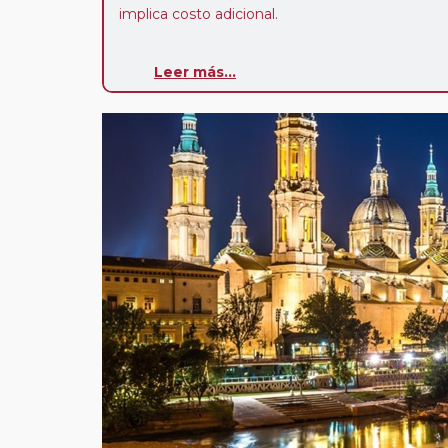
implica costo adicional.
Sectores a Medida:
este circuito le ofrece la 
Leer más...
interese. Puede usted adquirir desde solo 1 día 
elija, así como calcular el suplemento de media p
en habitación a compartir (solo en sectores de v
Paradas en Ruta:
este circuito admite la pos
paradas en su viaje, en la ciudad que desee por
salida. Es fundamental que el circuito tenga sali
deseada. El suplemento por parada efectuada es
realiza para tomar otro circuito del mismo pr