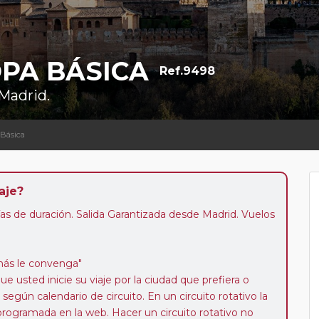
OPA BÁSICA
Ref.9498
 Madrid.
 Básica
aje?
ías de duración. Salida Garantizada desde Madrid. Vuelos
más le convenga"
e usted inicie su viaje por la ciudad que prefiera o
gún calendario de circuito. En un circuito rotativo la
programada en la web. Hacer un circuito rotativo no