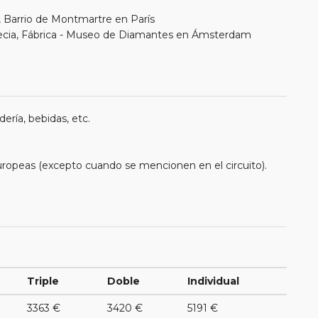
, Barrio de Montmartre en París
enecia, Fábrica - Museo de Diamantes en Ámsterdam
ería, bebidas, etc.
uropeas (excepto cuando se mencionen en el circuito).
Triple
Doble
Individual
3363 €
3420 €
5191 €