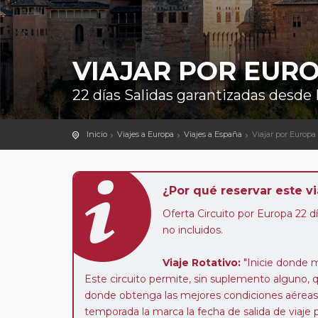
VIAJAR POR EUR
22 días Salidas garantizadas desde
Inicio
Viajes a Europa
Viajes a España
Viajar por Europa
¿Por qué reservar este vi
Oferta Circuito por Europa 22 d
no incluidos.
Viaje Rotativo:
"Inicie donde 
Este circuito permite, sin suplemento alguno, qu
donde obtenga las mejores condiciones aéreas se
temporada la marca la fecha de salida de viaje 