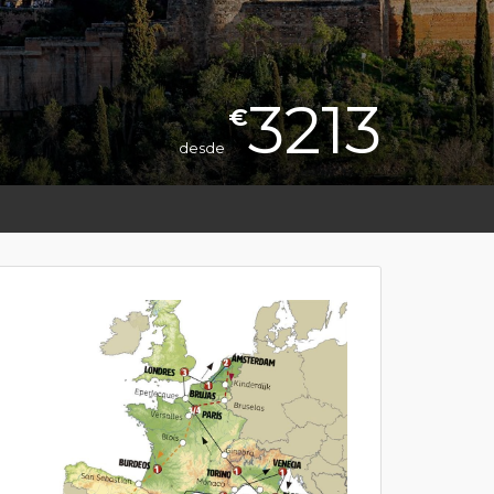
3213
€
desde