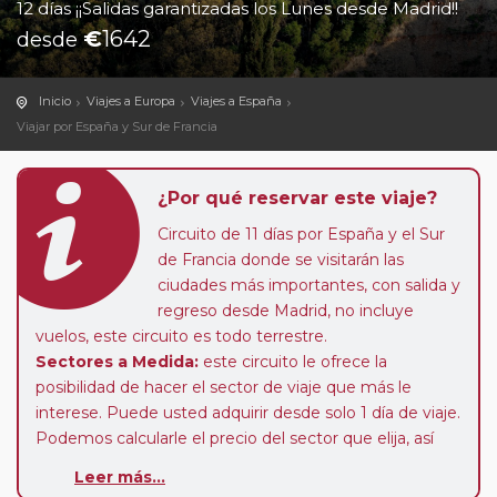
12 días ¡¡Salidas garantizadas los Lunes desde Madrid!!
€
1642
desde
Inicio
Viajes a Europa
Viajes a España
Viajar por España y Sur de Francia
¿Por qué reservar este viaje?
Circuito de 11 días por España y el Sur
de Francia donde se visitarán las
ciudades más importantes, con salida y
regreso desde Madrid, no incluye
vuelos, este circuito es todo terrestre.
Sectores a Medida:
este circuito le ofrece la
posibilidad de hacer el sector de viaje que más le
interese. Puede usted adquirir desde solo 1 día de viaje.
Podemos calcularle el precio del sector que elija, así
como calcular el suplemento de media pensión y
Leer más...
habitación individual, o podrá realizar el viaje en