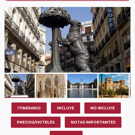
habitación a compartir (solo en sectores de viaje de
duración igual o superior a 7 noches de hotel).
Paradas en Ruta:
este circuito admite la posibilidad
de que usted pueda programar una o más paradas en
su viaje, en la ciudad que desee por período de 1, 3, 4 o
7 noches según circuito y fechas de salida. Es
fundamental que el circuito tenga salida posterior a la
fecha escogida y permita la salida deseada. El
suplemento por parada efectuada es de 40 Euros/52
Dólares por persona. Si la parada se realiza para tomar
otro circuito del mismo proveedor no se abonará este
suplemento.
ITINERARIO
INCLUYE
NO INCLUYE
PRECIOS/HOTELES
NOTAS IMPORTANTES