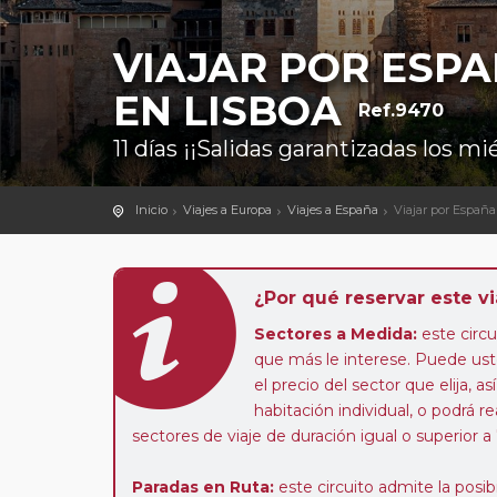
VIAJAR POR ESPA
EN LISBOA
Ref.9470
11 días ¡¡Salidas garantizadas los m
Inicio
Viajes a Europa
Viajes a España
Viajar por España
¿Por qué reservar este vi
Sectores a Medida:
este circui
que más le interese. Puede uste
el precio del sector que elija,
habitación individual, o podrá re
sectores de viaje de duración igual o superior a
Paradas en Ruta:
este circuito admite la pos