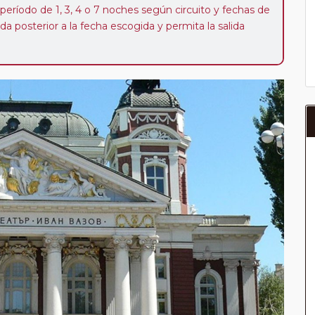
 período de 1, 3, 4 o 7 noches según circuito y fechas de
da posterior a la fecha escogida y permita la salida
 de 40 Euros/52 Dólares por persona. Si la parada se
oveedor no se abonará este suplemento.
a del año, ofrece a los pasajeros que ya hayan viajado
enezcan a nuestro Club de Pasajeros (cuya obtención se
ión en "Mi viaje") o los que estén en luna de miel