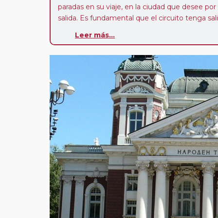
paradas en su viaje, en la ciudad que desee por
salida. Es fundamental que el circuito tenga sali
deseada. El suplemento por parada efectuada es
Leer más...
realiza para tomar otro circuito del mismo pr
Pasajero Club:
este circuito, en cualquier époc
con nosotros en los últimos 3 años y que pert
realiza tras rellenar el cuestionario de satisfacc
contarán con un descuento del 5%.