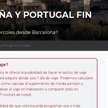
ÑA Y PORTUGAL FIN
iércoles desde Barcelona!!
 y Portugal fin en Lisboa
aje?
to le ofrece la posibilidad de hacer el sector de viaje
d adquirir desde solo 1 día de viaje. Podemos calcularle
 así como calcular el suplemento de media pensión y
alizar el viaje en habitación a compartir (solo en
 7 noches de hotel).
ibilidad de que usted pueda programar una o más