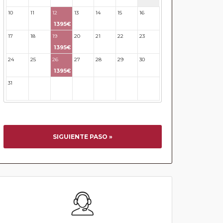
10
11
12
13
14
15
16
1395€
17
18
19
20
21
22
23
1395€
24
25
26
27
28
29
30
1395€
31
32
33
34
35
36
37
SIGUIENTE PASO »