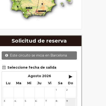
Solicitud de reserva
Este circuito se inicia en
Barcelona
Seleccione fecha de salida
▸
Agosto 2026
Lu
Ma
Mi
Ju
Vi
Sa
Do
1
2
27
28
29
30
31
3
4
5
6
7
8
9