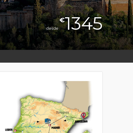
1345
€
desde