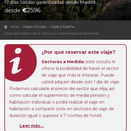
17 días Salidas garantizadas desde Madrid
€
2596
desde
Inicio
Viajes a Europa
Viajes a España
Viajar por España, Italia, Francia y Londres especial Barcelona
¿Por qué reservar este viaje?
Sectores a Medida:
este circuito le
ofrece la posibilidad de hacer el sector
de viaje que más le interese. Puede
usted adquirir desde solo 1 día de viaje.
Podemos calcularle el precio del sector que elija, así
como calcular el suplemento de media pensión y
habitación individual, o podrá realizar el viaje en
habitación a compartir (solo en sectores de viaje de
duración igual o superior a 7 noches de hotel).
Leer más...
Paradas en Ruta:
este circuito admite la posibilidad