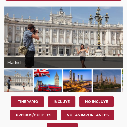
de que usted pueda programar una o más paradas en
su viaje, en la ciudad que desee por período de 1, 3, 4 o
7 noches según circuito y fechas de salida. Es
fundamental que el circuito tenga salida posterior a la
fecha escogida y permita la salida deseada. El
suplemento por parada efectuada es de 40 Euros/52
Dólares por persona. Si la parada se realiza para tomar
otro circuito del mismo proveedor no se abonará este
suplemento.
Madrid
ITINERARIO
INCLUYE
NO INCLUYE
PRECIOS/HOTELES
NOTAS IMPORTANTES