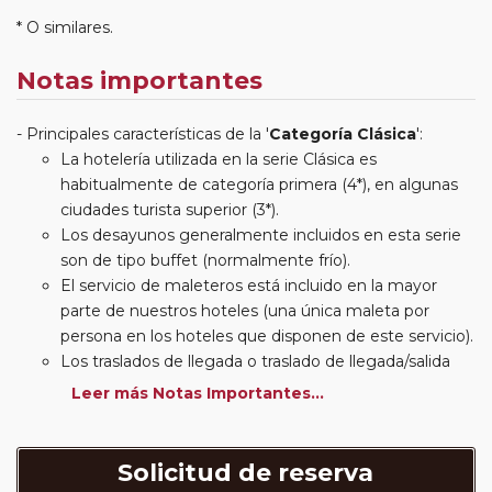
* O similares.
Notas importantes
Principales características de la '
Categoría Clásica
':
La hotelería utilizada en la serie Clásica es
habitualmente de categoría primera (4*), en algunas
ciudades turista superior (3*).
Los desayunos generalmente incluidos en esta serie
son de tipo buffet (normalmente frío).
El servicio de maleteros está incluido en la mayor
parte de nuestros hoteles (una única maleta por
persona en los hoteles que disponen de este servicio).
Los traslados de llegada o traslado de llegada/salida
estarán incluidos según itinerario.
Leer más Notas Importantes...
Usted podrá elegir, en muchos circuitos clásicos
Europeos, añadir a su reserva si lo desea el
suplemento de media pensión (incluirá un número de
Solicitud de reserva
almuerzos o cenas señalado en su itinerario).