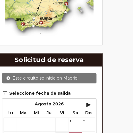
Solicitud de reserva
Este circuito se inicia en
Madrid
Seleccione fecha de salida
▸
Agosto 2026
Lu
Ma
Mi
Ju
Vi
Sa
Do
1
2
27
28
29
30
31