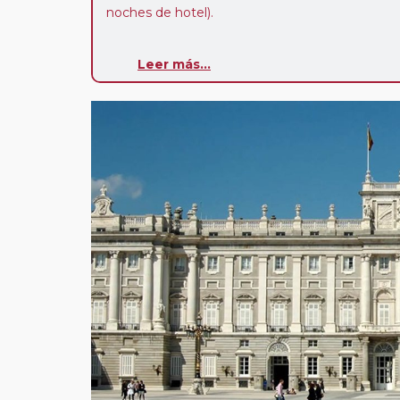
noches de hotel).
Pasajero Club:
este circuito, en cualquier époc
Leer más...
con nosotros en los últimos 3 años y que pert
realiza tras rellenar el cuestionario de satisfacc
contarán con un descuento del 5%.