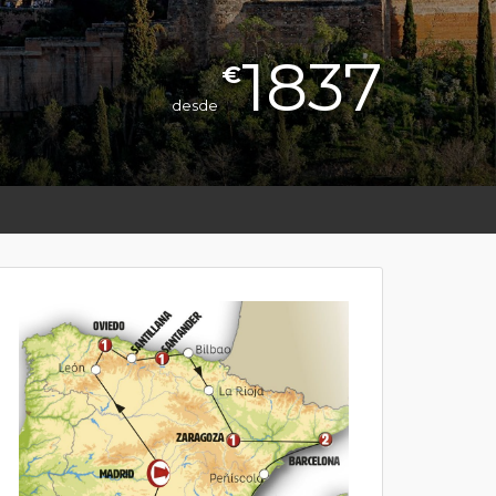
1837
€
desde