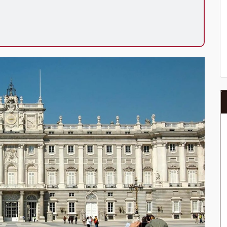
a del año, ofrece a los pasajeros que ya hayan viajado
enezcan a nuestro Club de Pasajeros (cuya obtención se
ión en "Mi viaje") o los que estén en luna de miel