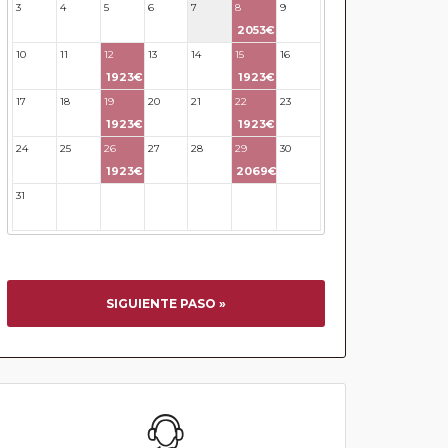
3
4
5
6
7
8
9
2053€
10
11
12
13
14
15
16
1923€
1923€
17
18
19
20
21
22
23
1923€
1923€
24
25
26
27
28
29
30
1923€
2069€
31
32
33
34
35
36
37
SIGUIENTE PASO »