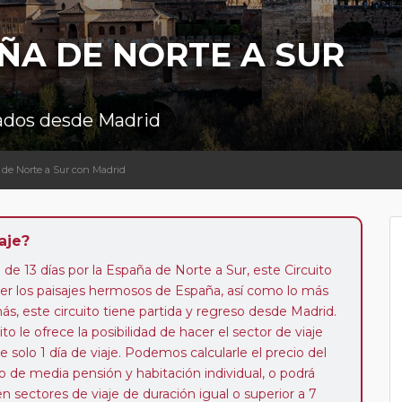
ÑA DE NORTE A SUR
ábados desde Madrid
 de Norte a Sur con Madrid
aje?
 de 13 días por la España de Norte a Sur, este Circuito
er los paisajes hermosos de España, así como lo más
 este circuito tiene partida y regreso desde Madrid.
to le ofrece la posibilidad de hacer el sector de viaje
 solo 1 día de viaje. Podemos calcularle el precio del
to de media pensión y habitación individual, o podrá
 en sectores de viaje de duración igual o superior a 7