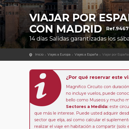
VIAJAR POR ESPA
CON MADRID
Ref.9467
14 días Salidas garantizadas los s
Inicio
Viajes a Europa
Viajes a España
Viajar por España
¿Por qué reservar este vi
Magnifico Circuito con duración
no incluye vuelos, puede conoc
bello como Museos y mucho más,
Sectores a Medida:
este circui
que más le interese. Puede usted adquirir desde
sector que elija, así como calcular el suplemen
realizar el viaje en habitación a compartir (solo