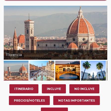
año, ofrece a los pasajeros que ya hayan viajado con
nosotros en los últimos 3 años y que pertenezcan a
nuestro Club de Pasajeros (cuya obtención se realiza
tras rellenar el cuestionario de satisfacción en "Mi viaje")
o los que estén en luna de miel contarán con un
descuento del 5%.
Florencia
ITINERARIO
INCLUYE
NO INCLUYE
PRECIOS/HOTELES
NOTAS IMPORTANTES