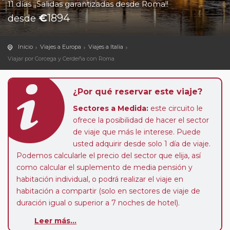
11 días ¡¡Salidas garantizadas desde Roma!!
€
1894
desde
Inicio
Viajes a Europa
Viajes a Italia
Viajar por Corcega y Cerdeña con Roma
¿Por qué reservar este viaje?
Sectores a Medida:
este circuito le
ofrece la posibilidad de hacer el sector
de viaje que más le interese. Puede
usted adquirir desde solo 1 día de viaje.
Podemos calcularle el precio del sector que elija, así
como calcular el suplemento de media pensión y
habitación individual, o podrá realizar el viaje en
habitación a compartir (solo en sectores de viaje de
duración igual o superior a 7 noches de hotel).
Leer más...
Pasajero Club:
este circuito, en cualquier época del