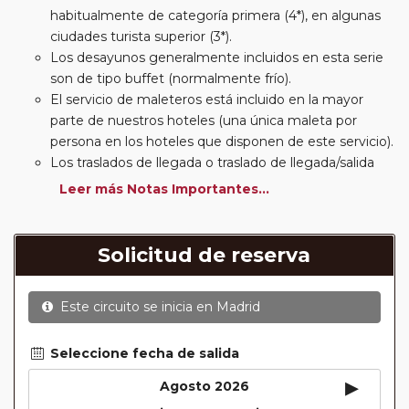
habitualmente de categoría primera (4*), en algunas
ciudades turista superior (3*).
Los desayunos generalmente incluidos en esta serie
son de tipo buffet (normalmente frío).
El servicio de maleteros está incluido en la mayor
parte de nuestros hoteles (una única maleta por
persona en los hoteles que disponen de este servicio).
Los traslados de llegada o traslado de llegada/salida
estarán incluidos según itinerario.
Leer más Notas Importantes...
Usted podrá elegir, en muchos circuitos clásicos
Europeos, añadir a su reserva si lo desea el
suplemento de media pensión (incluirá un número de
Solicitud de reserva
almuerzos o cenas señalado en su itinerario).
En muchos itinerarios le incluimos algunas cenas. En
Este circuito se inicia en
Madrid
circuitos clásicos Europeos normalmente las entradas
a museos y monumentos no se encuentran incluidas
mientras que en viajes regionales y otros viajes
Seleccione fecha de salida
incluimos muchas de las entradas. En todos los
▸
Agosto 2026
circuitos incluimos visitas con guías locales en las