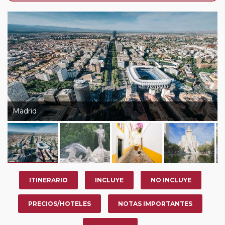
de que usted pueda programar una o más paradas en
su viaje, en la ciudad que desee por período de 1, 3, 4 o
7 noches según circuito y fechas de salida. Es
fundamental que el circuito tenga salida posterior a la
fecha escogida y permita la salida deseada. El
suplemento por parada efectuada es de 40 Euros/52
Dólares por persona. Si la parada se realiza para tomar
otro circuito del mismo proveedor no se abonará este
suplemento.
Madrid
ITINERARIO
INCLUYE
NO INCLUYE
PRECIOS/HOTELES
NOTAS IMPORTANTES