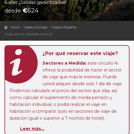
6 días ¡¡Salidas garantizadas!!
€
624
desde
Inicio
Viajes a Europa
Viajes a España
Viajar por las Capitales Ibéricas
¿Por qué reservar este viaje?
Sectores a Medida:
este circuito le
ofrece la posibilidad de hacer el sector
de viaje que más le interese. Puede
usted adquirir desde solo 1 día de viaje.
Podemos calcularle el precio del sector que elija, así
como calcular el suplemento de media pensión y
habitación individual, o podrá realizar el viaje en
habitación a compartir (solo en sectores de viaje de
duración igual o superior a 7 noches de hotel).
Leer más...
Paradas en Ruta:
este circuito admite la posibilidad