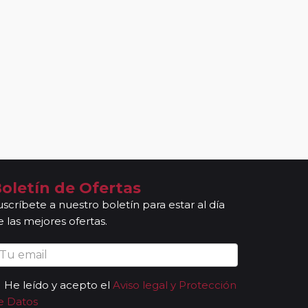
oletín de Ofertas
uscríbete a nuestro boletín para estar al día
e las mejores ofertas.
He leído y acepto el
Aviso legal y Protección
e Datos