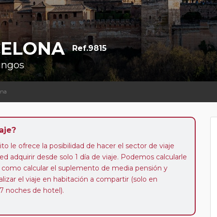
CELONA
Ref.9815
mingos
ona
aje?
to le ofrece la posibilidad de hacer el sector de viaje
d adquirir desde solo 1 día de viaje. Podemos calcularle
 así como calcular el suplemento de media pensión y
alizar el viaje en habitación a compartir (solo en
 7 noches de hotel).