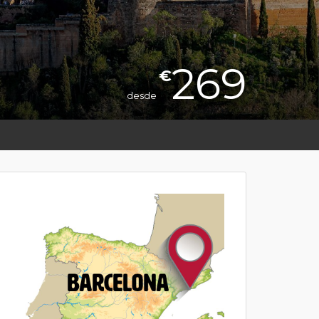
269
€
desde