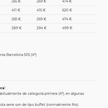
265 €
269 €
474 €
411 €
415 €
620 €
265 €
269 €
474 €
289 €
294 €
499 €
onia Barcelona 505 (4*)
ica
':
 habitualmente de categoría primera (4*), en algunas
a serie son de tipo buffet (normalmente frío).