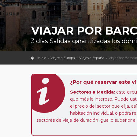
VIAJAR POR BAR
3 días Salidas garantizadas los do
Inicio
Viajes a Europa
Viajes a España
Viajar por Barcel
¿Por qué reservar este vi
Sectores a Medida:
este circui
que más le interese. Puede uste
el precio del sector que elija,
habitación individual, o podrá re
sectores de viaje de duración igual o superior a