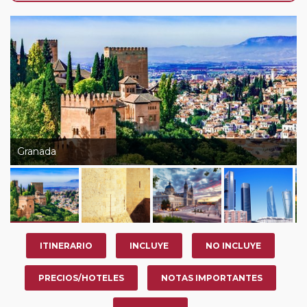
de que usted pueda programar una o más paradas en
su viaje, en la ciudad que desee por período de 1, 3, 4 o
7 noches según circuito y fechas de salida. Es
fundamental que el circuito tenga salida posterior a la
fecha escogida y permita la salida deseada. El
suplemento por parada efectuada es de 40 Euros/52
Dólares por persona. Si la parada se realiza para tomar
otro circuito del mismo proveedor no se abonará este
suplemento.
Granada
ITINERARIO
INCLUYE
NO INCLUYE
PRECIOS/HOTELES
NOTAS IMPORTANTES