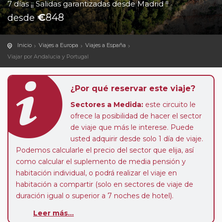
7 días ¡¡ Salidas garantizadas desde Madrid !!
€
848
desde
Inicio
Viajes a Europa
Viajes a España
Viajar por Andalucia y Portugal
¿Por qué reservar este viaje?
Sectores a Medida:
este circuito le
ofrece la posibilidad de hacer el sector
de viaje que más le interese. Puede
usted adquirir desde solo 1 día de viaje.
Podemos calcularle el precio del sector que elija, así
como calcular el suplemento de media pensión y
habitación individual, o podrá realizar el viaje en
habitación a compartir (solo en sectores de viaje de
duración igual o superior a 7 noches de hotel).
Leer más...
Paradas en Ruta:
este circuito admite la posibilidad