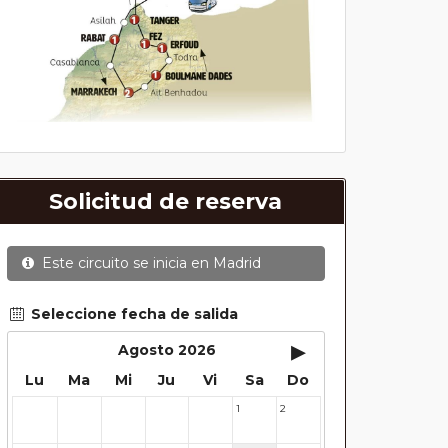
Solicitud de reserva
Este circuito se inicia en
Madrid
Seleccione fecha de salida
▸
Agosto 2026
Lu
Ma
Mi
Ju
Vi
Sa
Do
1
2
27
28
29
30
31