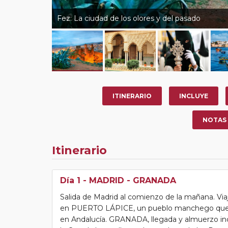
Fez: La ciudad de los olores y del pasado
ITINERARIO
INCLUYE
NOTAS
Itinerario
Día 1
- MADRID - GRANADA
Salida de Madrid al comienzo de la mañana. Vi
en PUERTO LÁPICE, un pueblo manchego que e
en Andalucía. GRANADA, llegada y almuerzo incl