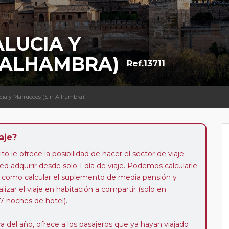
LUCIA Y
 ALHAMBRA)
Ref.13711
ucia y Marruecos (Sin Alhambra)
aje?
to le ofrece la posibilidad de hacer el sector de viaje
d adquirir desde solo 1 día de viaje. Podemos calcularle
 así como calcular el suplemento de media pensión y
alizar el viaje en habitación a compartir (solo en
 7 noches de hotel).
a del año, ofrece a los pasajeros que ya hayan viajado