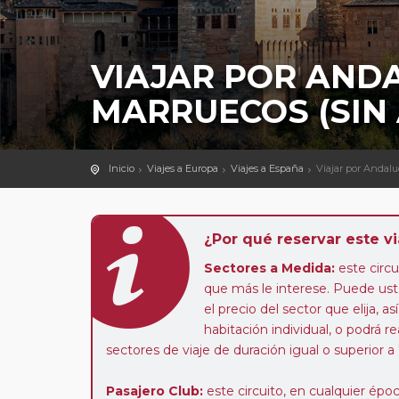
VIAJAR POR ANDA
MARRUECOS (SIN
Inicio
Viajes a Europa
Viajes a España
Viajar por Andal
¿Por qué reservar este vi
Sectores a Medida:
este circui
que más le interese. Puede uste
el precio del sector que elija,
habitación individual, o podrá re
sectores de viaje de duración igual o superior a
Pasajero Club:
este circuito, en cualquier époc