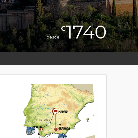
1740
€
desde