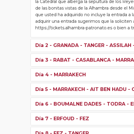
la Catedral que alberga la sepultura de los Reyes 
de las bonitas vistas de la Alhambra desde el M
que usted ha adquirido no incluye la entrada a
adquirir una entrada sugerimos que la soliciten 
https://tickets.alhambra-patronato.es o bien a t
Día 2
- GRANADA - TANGER - ASSILAH 
Día 3
- RABAT - CASABLANCA - MARR
Día 4
- MARRAKECH
Día 5
- MARRAKECH - AIT BEN HADU -
Día 6
- BOUMALNE DADES - TODRA - 
Día 7
- ERFOUD - FEZ
Día 8
- FEZ - TANGER