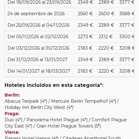
Del 18/09/2026 al 23/09/2026
2349 €
2389 €
3377 €
24 de septiembre de 2026
2560 €
2600 €
3588 €
Del 25/09/2026 al 04/11/2026
2349 €
2389 €
3377 €
Del 05/11/2026 al 02/12/2026
2273 €
2312 €
3300 €
Del 03/12/2026 al 30/12/2026
2183 €
2220 €
3208 €
Del 31/12/2026 al 13/01/2027
2349 €
2389 €
3377 €
Del 14/01/2027 al 18/03/2027
2183 €
2220 €
3208 €
Hoteles incluidos en esta categoría*:
Berlin:
Abacus Tierpark (4*) / Mercure Berlin Tempelhof (4*) /
Holiday Inn Berlin City West (4*)
Praga:
Duo (4*) / Panorama Hotel Prague (4*) / Comfort Prague
City East (4*) / Gran Hotel Prague Towers (5*)
Viena:
Rainers Hotel Vienna (4*) / Citadines Aparthotel South