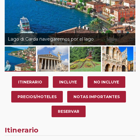
Lago di Garda navegaremos por el lago
ITINERARIO
INCLUYE
NO INCLUYE
PRECIOS/HOTELES
NOTAS IMPORTANTES
RESERVAR
Itinerario