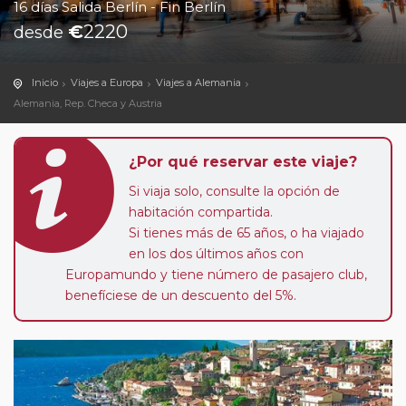
16 días Salida Berlín - Fin Berlín
€
2220
desde
Inicio
Viajes a Europa
Viajes a Alemania
Alemania, Rep. Checa y Austria
¿Por qué reservar este viaje?
Si viaja solo, consulte la opción de
habitación compartida.
Si tienes más de 65 años, o ha viajado
en los dos últimos años con
Europamundo y tiene número de pasajero club,
benefíciese de un descuento del 5%.