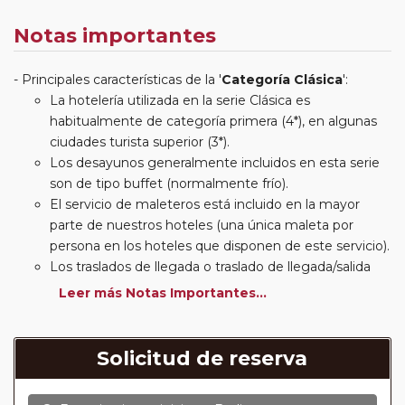
Notas importantes
Principales características de la '
Categoría Clásica
':
La hotelería utilizada en la serie Clásica es
habitualmente de categoría primera (4*), en algunas
ciudades turista superior (3*).
Los desayunos generalmente incluidos en esta serie
son de tipo buffet (normalmente frío).
El servicio de maleteros está incluido en la mayor
parte de nuestros hoteles (una única maleta por
persona en los hoteles que disponen de este servicio).
Los traslados de llegada o traslado de llegada/salida
estarán incluidos según itinerario.
Leer más Notas Importantes...
Usted podrá elegir, en muchos circuitos clásicos
Europeos, añadir a su reserva si lo desea el
suplemento de media pensión (incluirá un número de
Solicitud de reserva
almuerzos o cenas señalado en su itinerario).
En muchos itinerarios le incluimos algunas cenas. En