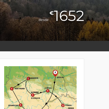
1652
€
desde