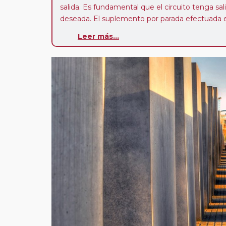
salida. Es fundamental que el circuito tenga sali
deseada. El suplemento por parada efectuada es
realiza para tomar otro circuito del mismo pr
Leer más...
Pasajero Club:
este circuito, en cualquier époc
con nosotros en los últimos 3 años y que pert
realiza tras rellenar el cuestionario de satisfacc
contarán con un descuento del 5%.