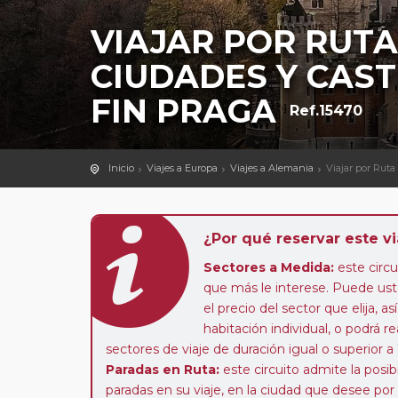
VIAJAR POR RUT
CIUDADES Y CAST
FIN PRAGA
Ref.15470
Inicio
Viajes a Europa
Viajes a Alemania
Viajar por Ruta
¿Por qué reservar este vi
Sectores a Medida:
este circui
que más le interese. Puede uste
el precio del sector que elija,
habitación individual, o podrá re
sectores de viaje de duración igual o superior a
Paradas en Ruta:
este circuito admite la pos
paradas en su viaje, en la ciudad que desee por