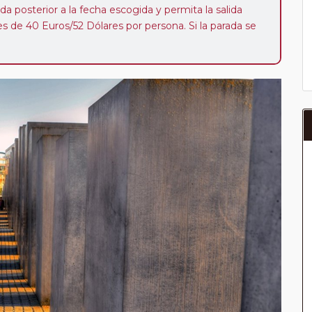
da posterior a la fecha escogida y permita la salida
 de 40 Euros/52 Dólares por persona. Si la parada se
oveedor no se abonará este suplemento.
a del año, ofrece a los pasajeros que ya hayan viajado
enezcan a nuestro Club de Pasajeros (cuya obtención se
ión en "Mi viaje") o los que estén en luna de miel