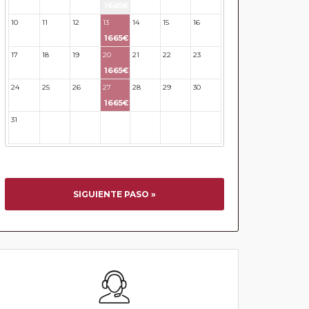
1665€
10
11
12
13
14
15
16
1665€
17
18
19
20
21
22
23
1665€
24
25
26
27
28
29
30
1665€
31
32
33
34
35
36
37
SIGUIENTE PASO »