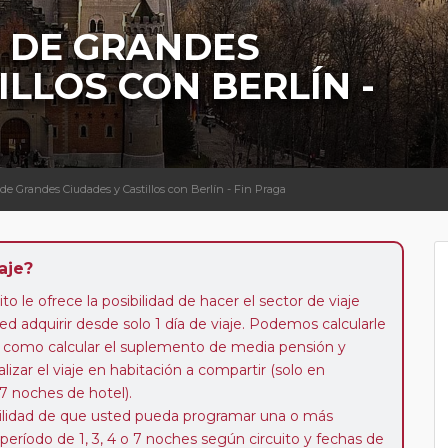
A DE GRANDES
ILLOS CON BERLÍN -
 de Grandes Ciudades y Castillos con Berlín - Fin Praga
aje?
to le ofrece la posibilidad de hacer el sector de viaje
d adquirir desde solo 1 día de viaje. Podemos calcularle
 así como calcular el suplemento de media pensión y
alizar el viaje en habitación a compartir (solo en
 7 noches de hotel).
ibilidad de que usted pueda programar una o más
 período de 1, 3, 4 o 7 noches según circuito y fechas de