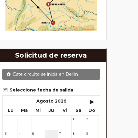
Solicitud de reserva
Este circuito se inicia en
Berlin
Seleccione fecha de salida
▸
Agosto 2026
Lu
Ma
Mi
Ju
Vi
Sa
Do
1
2
27
28
29
30
31
3
4
5
6
7
8
9