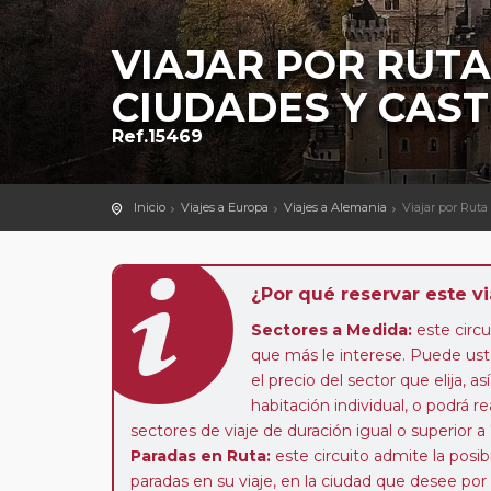
VIAJAR POR RUT
CIUDADES Y CAST
Ref.15469
Inicio
Viajes a Europa
Viajes a Alemania
Viajar por Ruta
¿Por qué reservar este vi
Sectores a Medida:
este circui
que más le interese. Puede uste
el precio del sector que elija,
habitación individual, o podrá re
sectores de viaje de duración igual o superior a
Paradas en Ruta:
este circuito admite la pos
paradas en su viaje, en la ciudad que desee por