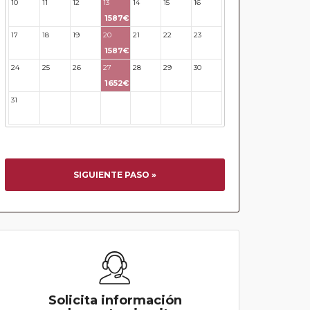
10
11
12
13
14
15
16
1587€
17
18
19
20
21
22
23
1587€
24
25
26
27
28
29
30
1652€
31
32
33
34
35
36
37
SIGUIENTE PASO »
Solicita información