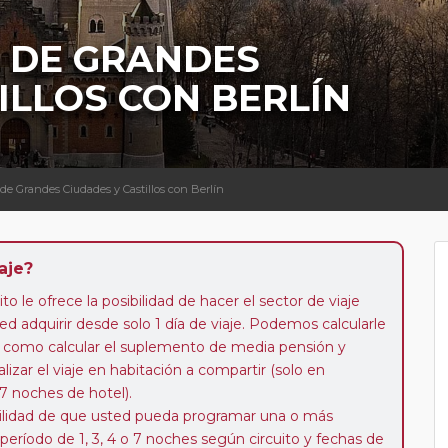
A DE GRANDES
ILLOS CON BERLÍN
 de Grandes Ciudades y Castillos con Berlín
aje?
to le ofrece la posibilidad de hacer el sector de viaje
d adquirir desde solo 1 día de viaje. Podemos calcularle
 así como calcular el suplemento de media pensión y
alizar el viaje en habitación a compartir (solo en
 7 noches de hotel).
ibilidad de que usted pueda programar una o más
 período de 1, 3, 4 o 7 noches según circuito y fechas de