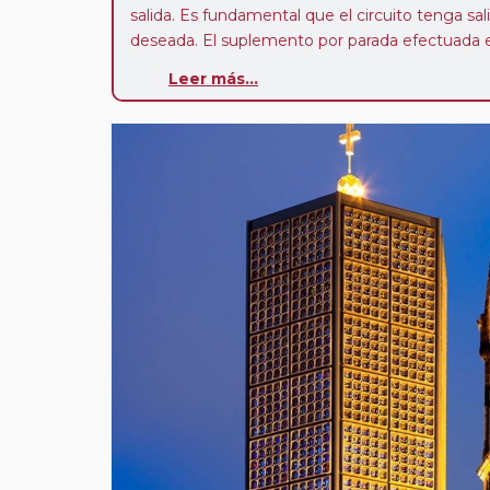
salida. Es fundamental que el circuito tenga sali
deseada. El suplemento por parada efectuada es
realiza para tomar otro circuito del mismo pr
Leer más...
Pasajero Club:
este circuito, en cualquier époc
con nosotros en los últimos 3 años y que pert
realiza tras rellenar el cuestionario de satisfacc
contarán con un descuento del 5%.