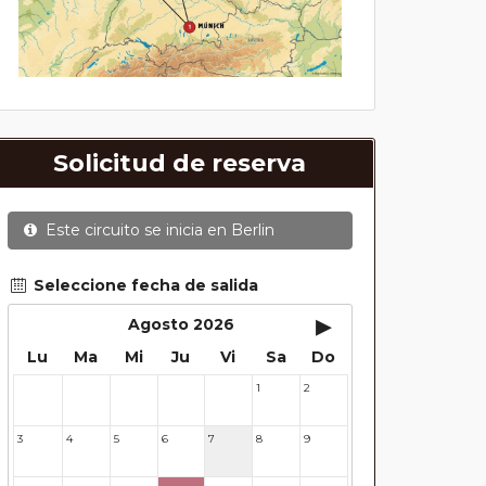
Solicitud de reserva
Este circuito se inicia en
Berlin
Seleccione fecha de salida
▸
Agosto 2026
Lu
Ma
Mi
Ju
Vi
Sa
Do
1
2
27
28
29
30
31
3
4
5
6
7
8
9