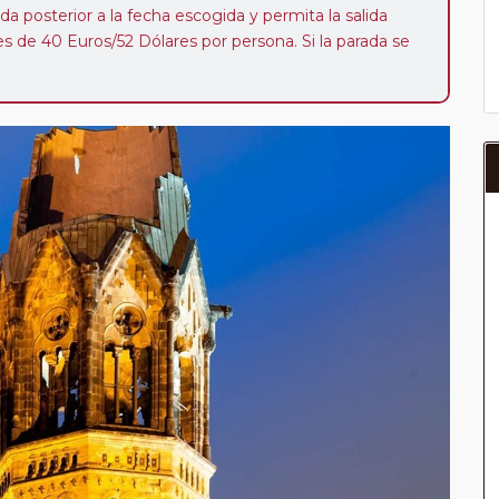
da posterior a la fecha escogida y permita la salida
 de 40 Euros/52 Dólares por persona. Si la parada se
oveedor no se abonará este suplemento.
a del año, ofrece a los pasajeros que ya hayan viajado
enezcan a nuestro Club de Pasajeros (cuya obtención se
ión en "Mi viaje") o los que estén en luna de miel