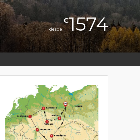
1574
€
desde