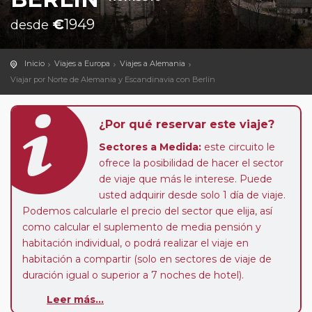
€
1949
desde
Inicio
Viajes a Europa
Viajes a Alemania
Viajar por Norte de Alemania y Escandinavia con Berlín
¿Por qué reservar este viaje?
Sectores a Medida:
este circuito le
ofrece la posibilidad de hacer el sector
de viaje que más le interese. Puede
usted adquirir desde solo 1 día de viaje.
Podemos calcularle el precio del sector que elija, así
como calcular el suplemento de media pensión y
habitación individual, o podrá realizar el viaje en
habitación a compartir (solo en sectores de viaje de
duración igual o superior a 7 noches de hotel).
Paradas en Ruta:
este circuito admite la posibilidad
Leer más...
de que usted pueda programar una o más paradas en