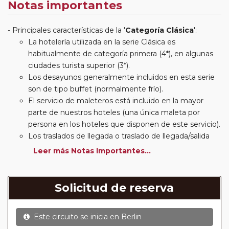
Notas importantes
Principales características de la '
Categoría Clásica
':
La hotelería utilizada en la serie Clásica es
habitualmente de categoría primera (4*), en algunas
ciudades turista superior (3*).
Los desayunos generalmente incluidos en esta serie
son de tipo buffet (normalmente frío).
El servicio de maleteros está incluido en la mayor
parte de nuestros hoteles (una única maleta por
persona en los hoteles que disponen de este servicio).
Los traslados de llegada o traslado de llegada/salida
estarán incluidos según itinerario.
Leer más Notas Importantes...
Usted podrá elegir, en muchos circuitos clásicos
Europeos, añadir a su reserva si lo desea el
suplemento de media pensión (incluirá un número de
Solicitud de reserva
almuerzos o cenas señalado en su itinerario).
En muchos itinerarios le incluimos algunas cenas. En
Este circuito se inicia en
Berlin
circuitos clásicos Europeos normalmente las entradas