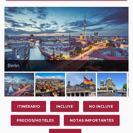
de que usted pueda programar una o más paradas en
su viaje, en la ciudad que desee por período de 1, 3, 4 o
7 noches según circuito y fechas de salida. Es
fundamental que el circuito tenga salida posterior a la
fecha escogida y permita la salida deseada. El
suplemento por parada efectuada es de 40 Euros/52
Dólares por persona. Si la parada se realiza para tomar
otro circuito del mismo proveedor no se abonará este
suplemento.
Berlin
Pasajero Club:
este circuito, en cualquier época del
año, ofrece a los pasajeros que ya hayan viajado con
nosotros en los últimos 3 años y que pertenezcan a
nuestro Club de Pasajeros (cuya obtención se realiza
tras rellenar el cuestionario de satisfacción en "Mi viaje")
ITINERARIO
INCLUYE
NO INCLUYE
o los que estén en luna de miel contarán con un
descuento del 5%.
PRECIOS/HOTELES
NOTAS IMPORTANTES