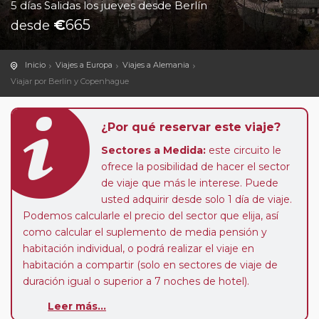
5 días Salidas los jueves desde Berlín
€
665
desde
Inicio
Viajes a Europa
Viajes a Alemania
Viajar por Berlín y Copenhague
¿Por qué reservar este viaje?
Sectores a Medida:
este circuito le
ofrece la posibilidad de hacer el sector
de viaje que más le interese. Puede
usted adquirir desde solo 1 día de viaje.
Podemos calcularle el precio del sector que elija, así
como calcular el suplemento de media pensión y
habitación individual, o podrá realizar el viaje en
habitación a compartir (solo en sectores de viaje de
duración igual o superior a 7 noches de hotel).
Leer más...
Paradas en Ruta:
este circuito admite la posibilidad