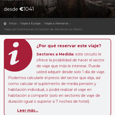
€
1041
desde
Inicio
Viajes a Europa
Viajes a Alemania
Viajar por Aventura en el Corazón de Alemania con Berlín
¿Por qué reservar este viaje?
Sectores a Medida:
este circuito le
ofrece la posibilidad de hacer el sector
de viaje que más le interese. Puede
usted adquirir desde solo 1 día de viaje.
Podemos calcularle el precio del sector que elija, así
como calcular el suplemento de media pensión y
habitación individual, o podrá realizar el viaje en
habitación a compartir (solo en sectores de viaje de
duración igual o superior a 7 noches de hotel).
Paradas en Ruta:
este circuito admite la posibilidad
Leer más...
de que usted pueda programar una o más paradas en