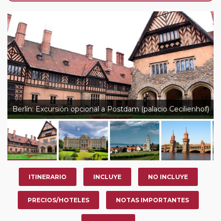
su viaje, en la ciudad que desee por período de 1, 3, 4 o
7 noches según circuito y fechas de salida. Es
fundamental que el circuito tenga salida posterior a la
fecha escogida y permita la salida deseada. El
suplemento por parada efectuada es de 40 Euros/52
Dólares por persona. Si la parada se realiza para tomar
otro circuito del mismo proveedor no se abonará este
suplemento.
Berlín: Excursión opcional a Postdam (palacio Cecilienhof)
ITINERARIO
INCLUYE
NO INCLUYE
PRECIOS/HOTELES
NOTAS IMPORTANTES