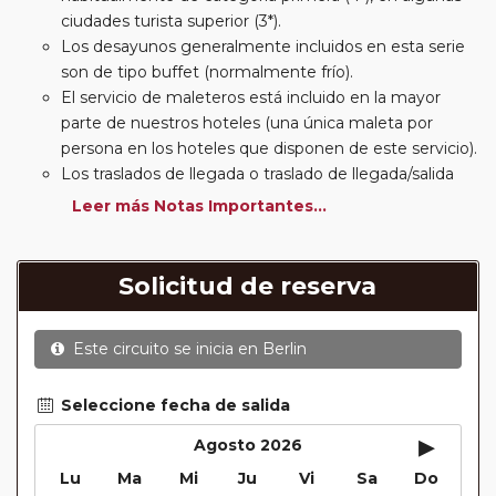
ciudades turista superior (3*).
Los desayunos generalmente incluidos en esta serie
son de tipo buffet (normalmente frío).
El servicio de maleteros está incluido en la mayor
parte de nuestros hoteles (una única maleta por
persona en los hoteles que disponen de este servicio).
Los traslados de llegada o traslado de llegada/salida
estarán incluidos según itinerario.
Leer más Notas Importantes...
Usted podrá elegir, en muchos circuitos clásicos
Europeos, añadir a su reserva si lo desea el
suplemento de media pensión (incluirá un número de
Solicitud de reserva
almuerzos o cenas señalado en su itinerario).
En muchos itinerarios le incluimos algunas cenas. En
Este circuito se inicia en
Berlin
circuitos clásicos Europeos normalmente las entradas
a museos y monumentos no se encuentran incluidas
mientras que en viajes regionales y otros viajes
Seleccione fecha de salida
incluimos muchas de las entradas. En todos los
▸
Agosto 2026
circuitos incluimos visitas con guías locales en las
Lu
Ma
Mi
Ju
Vi
Sa
Do
principales ciudades, en muchos incluimos diferentes