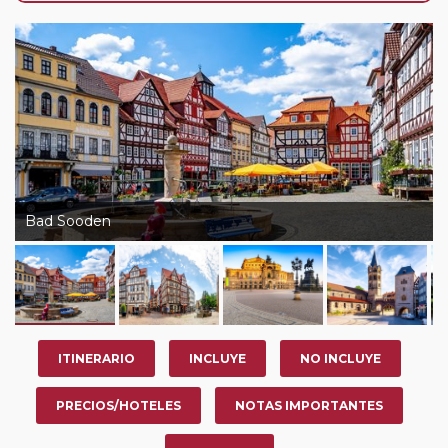
de que usted pueda programar una o más paradas en
su viaje, en la ciudad que desee por período de 1, 3, 4 o
7 noches según circuito y fechas de salida. Es
fundamental que el circuito tenga salida posterior a la
fecha escogida y permita la salida deseada. El
suplemento por parada efectuada es de 40 Euros/52
Dólares por persona. Si la parada se realiza para tomar
otro circuito del mismo proveedor no se abonará este
suplemento.
Bad Sooden
Pasajero Club:
este circuito, en cualquier época del
año, ofrece a los pasajeros que ya hayan viajado con
nosotros en los últimos 3 años y que pertenezcan a
nuestro Club de Pasajeros (cuya obtención se realiza
tras rellenar el cuestionario de satisfacción en "Mi viaje")
ITINERARIO
INCLUYE
NO INCLUYE
o los que estén en luna de miel contarán con un
descuento del 5%.
PRECIOS/HOTELES
NOTAS IMPORTANTES