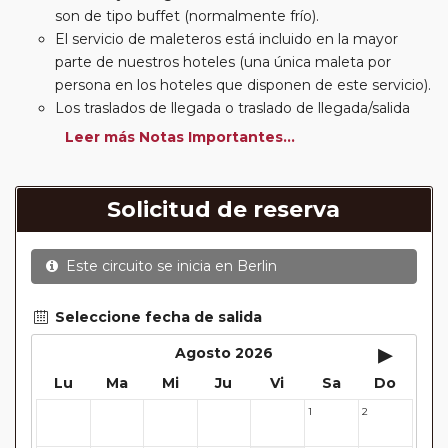
son de tipo buffet (normalmente frío).
El servicio de maleteros está incluido en la mayor
parte de nuestros hoteles (una única maleta por
persona en los hoteles que disponen de este servicio).
Los traslados de llegada o traslado de llegada/salida
estarán incluidos según itinerario.
Leer más Notas Importantes...
Usted podrá elegir, en muchos circuitos clásicos
Europeos, añadir a su reserva si lo desea el
suplemento de media pensión (incluirá un número de
Solicitud de reserva
almuerzos o cenas señalado en su itinerario).
En muchos itinerarios le incluimos algunas cenas. En
Este circuito se inicia en
Berlin
circuitos clásicos Europeos normalmente las entradas
a museos y monumentos no se encuentran incluidas
mientras que en viajes regionales y otros viajes
Seleccione fecha de salida
incluimos muchas de las entradas. En todos los
▸
Agosto 2026
circuitos incluimos visitas con guías locales en las
Lu
Ma
Mi
Ju
Vi
Sa
Do
principales ciudades, en muchos incluimos diferentes
actividades y otros medios de transporte (funiculares,
1
2
27
28
29
30
31
tren, barcos, etc.). Verifíquelo en cada itinerario.