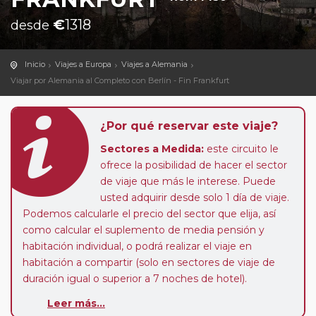
€
1318
desde
Inicio
Viajes a Europa
Viajes a Alemania
Viajar por Alemania al Completo con Berlín - Fin Frankfurt
¿Por qué reservar este viaje?
Sectores a Medida:
este circuito le
ofrece la posibilidad de hacer el sector
de viaje que más le interese. Puede
usted adquirir desde solo 1 día de viaje.
Podemos calcularle el precio del sector que elija, así
como calcular el suplemento de media pensión y
habitación individual, o podrá realizar el viaje en
habitación a compartir (solo en sectores de viaje de
duración igual o superior a 7 noches de hotel).
Leer más...
Paradas en Ruta:
este circuito admite la posibilidad