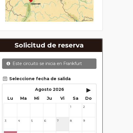
Solicitud de reserva
Este circuito se inicia en
Frankfurt
Seleccione fecha de salida
▸
Agosto 2026
Lu
Ma
Mi
Ju
Vi
Sa
Do
1
2
27
28
29
30
31
3
4
5
6
7
8
9