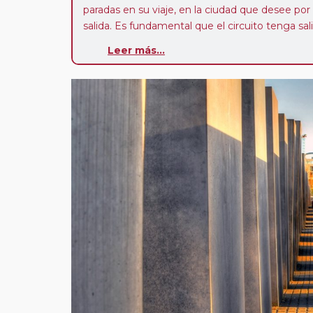
paradas en su viaje, en la ciudad que desee por
salida. Es fundamental que el circuito tenga sali
deseada. El suplemento por parada efectuada es
Leer más...
realiza para tomar otro circuito del mismo pr
Pasajero Club:
este circuito, en cualquier époc
con nosotros en los últimos 3 años y que pert
realiza tras rellenar el cuestionario de satisfacc
contarán con un descuento del 5%.