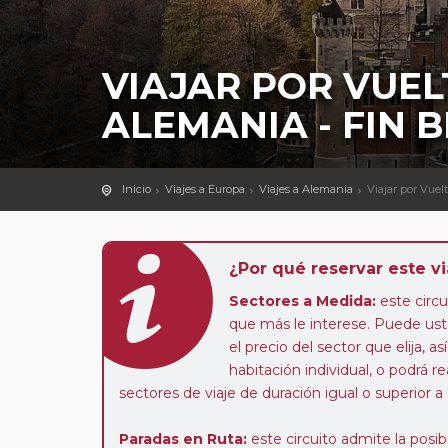
VIAJAR POR VUEL
ALEMANIA - FIN B
Inicio
Viajes a Europa
Viajes a Alemania
Viajar por Vuel
¿Por qué reservar este vi
Sectores a Medida:
este circui
que más le interese. Puede uste
el precio del sector que elija,
habitación individual, o podrá re
sectores de viaje de duración igual o superior a
Paradas en Ruta:
este circuito admite la pos