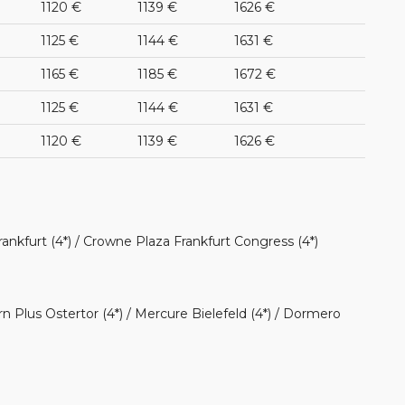
1120 €
1139 €
1626 €
1125 €
1144 €
1631 €
1165 €
1185 €
1672 €
1125 €
1144 €
1631 €
1120 €
1139 €
1626 €
nkfurt (4*) / Crowne Plaza Frankfurt Congress (4*)
n Plus Ostertor (4*) / Mercure Bielefeld (4*) / Dormero