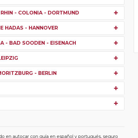
 RHIN - COLONIA - DORTMUND
E HADAS - HANNOVER
A - BAD SOODEN - EISENACH
LEIPZIG
 MORITZBURG - BERLIN
do en autocar con guía en español y portugués, seguro