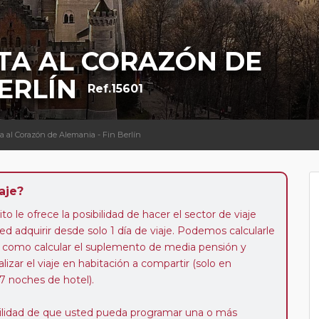
TA AL CORAZÓN DE
ERLÍN
Ref.15601
ta al Corazón de Alemania - Fin Berlín
aje?
to le ofrece la posibilidad de hacer el sector de viaje
d adquirir desde solo 1 día de viaje. Podemos calcularle
 así como calcular el suplemento de media pensión y
alizar el viaje en habitación a compartir (solo en
 7 noches de hotel).
ibilidad de que usted pueda programar una o más