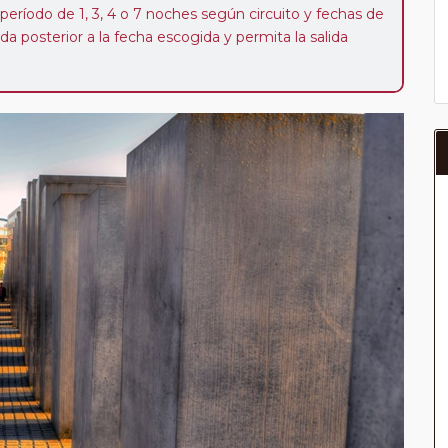
 período de 1, 3, 4 o 7 noches según circuito y fechas de
da posterior a la fecha escogida y permita la salida
 de 40 Euros/52 Dólares por persona. Si la parada se
oveedor no se abonará este suplemento.
a del año, ofrece a los pasajeros que ya hayan viajado
enezcan a nuestro Club de Pasajeros (cuya obtención se
ión en "Mi viaje") o los que estén en luna de miel