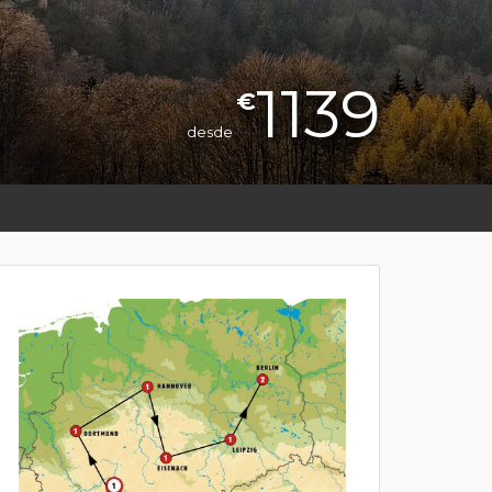
1139
€
desde