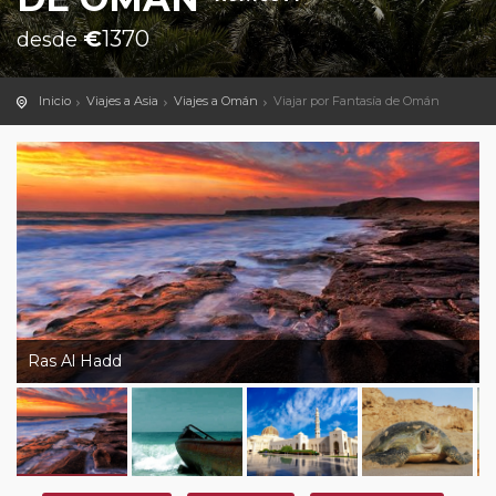
€
1370
desde
Inicio
Viajes a Asia
Viajes a Omán
Viajar por Fantasía de Omán
Ras Al Hadd