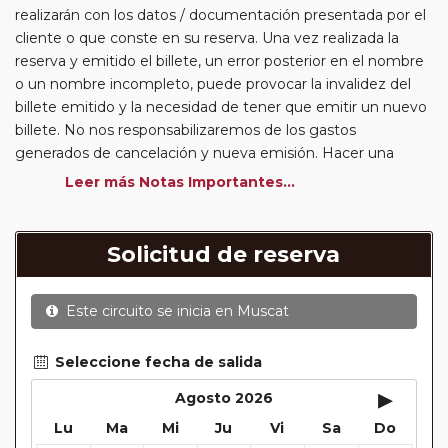
realizarán con los datos / documentación presentada por el
cliente o que conste en su reserva. Una vez realizada la
reserva y emitido el billete, un error posterior en el nombre
o un nombre incompleto, puede provocar la invalidez del
billete emitido y la necesidad de tener que emitir un nuevo
billete. No nos responsabilizaremos de los gastos
generados de cancelación y nueva emisión. Hacer una
reserva nueva puede implicar la posibilidad de no conseguir
Leer más Notas Importantes...
plazas en los mismos vuelos previstos. Las compañías
aéreas se reservan el derecho de que un billete con un
nombre que no coincida con el que aparece en el
Solicitud de reserva
pasaporte pueda ser motivo para denegar el embarque a
un viajero.
Este circuito se inicia en
Muscat
Circuitos con Avión / Tren incluidos:
Las compañías
aéreas aceptan facturar un bulto de un máximo 20 kg por
persona. En caso de llevar sobrepeso, deberá abonar
Seleccione fecha de salida
directamente el exceso de equipaje a la compañía aérea en
▸
Agosto 2026
el momento de facturar. Recuerde que en estos circuitos
Lu
Ma
Mi
Ju
Vi
Sa
Do
no dispondrá de servicio de maleteros en los hoteles a la