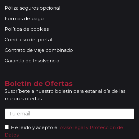
conocimientos y buena disposición para atender al
Póliza seguros opcional
grupo. Adicionalmente, en las ciudades principales y
según itinerario, contará con la presencia de guías
Formas de pago
locales que le permitirán conocer más a fondo la
Política de cookies
cultura de los lugares visitados. En ocasiones, los
grupos son bilingües (normalmente español y
Cond. uso del portal
portugués), en estos casos nuestros guías
Contrato de viaje combinado
acompañantes podrán dar las explicaciones en dos
idiomas diferentes. Según circuito, le atenderá en su
Garantía de Insolvencia
viaje un único guía-acompañante o bien cambiará de
guía-acompañante en función de la etapa. Los guías
acompañantes siempre estarán presentes en los
Boletín de Ofertas
paseos incluidos, pero poseen múltiples funciones y
Suscríbete a nuestro boletín para estar al día de las
deben dedicación a la totalidad del grupo y no a una
mejores ofertas.
persona en particular. En los momentos en que no
existen servicios incluidos en el programa, nuestros
guías pueden encontrarse realizando funciones bien
de coordinación, bien para otros grupos diferentes y
He leído y acepto el
Aviso legal y Protección de
por tanto no estar disponibles en un momento
Datos
determinado.