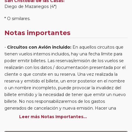
San Cristobal de las Casas:
Diego de Mazariegos (4*)
* O similares.
Notas importantes
Circuitos con Avión incluido:
En aquellos circuitos que
tienen vuelos internos incluidos, hay una fecha límite para
poder emitir billetes. Las reservas/emisión de los vuelos se
realizarán con los datos / documentación presentada por el
cliente o que conste en su reserva. Una vez realizada la
reserva y emitido el billete, un error posterior en el nombre
o un nombre incompleto, puede provocar la invalidez del
billete emitido y la necesidad de tener que emitir un nuevo
billete. No nos responsabilizaremos de los gastos
generados de cancelación y nueva emisión. Hacer una
reserva nueva puede implicar la posibilidad de no conseguir
Leer más Notas Importantes...
plazas en los mismos vuelos previstos. Las compañías
aéreas se reservan el derecho de que un billete con un