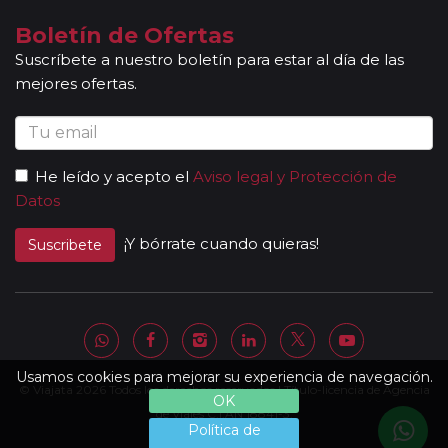
guía-acompañante en función de la etapa. Los guías
acompañantes siempre estarán presentes en los
Boletín de Ofertas
paseos incluidos, pero poseen múltiples funciones y
Suscríbete a nuestro boletín para estar al día de las
deben dedicación a la totalidad del grupo y no a una
mejores ofertas.
persona en particular. En los momentos en que no
existen servicios incluidos en el programa, nuestros
guías pueden encontrarse realizando funciones bien
de coordinación, bien para otros grupos diferentes y
He leído y acepto el
Aviso legal y Protección de
por tanto no estar disponibles en un momento
Datos
determinado.
Al completar el pago de su viaje y una vez le
¡Y bórrate cuando quieras!
Suscribete
enviemos la documentación, se le facilitará una
página web donde encontrará el detalle de su
itinerario con lo que incluye su viaje, listado de hoteles
definitivos, kilómetros recorridos por etapa, horarios
aproximados, paisajes, contenido de las visitas.... etc.
Normalmente su viaje contiene un programa
Usamos cookies para mejorar su experiencia de navegación.
© Viajata 2026 Todos los derechos reservados | Título-licencia de Agencia
completo de excursiones y traslados. No obstante, los
OK
guías le ofrecerán un programa adicional de
de Viajes C.I.AN 18841-3.
Política de
actividades y excursiones opcionales (podrá encontrar