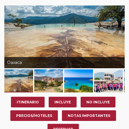
Oaxaca
ITINERARIO
INCLUYE
NO INCLUYE
PRECIOS/HOTELES
NOTAS IMPORTANTES