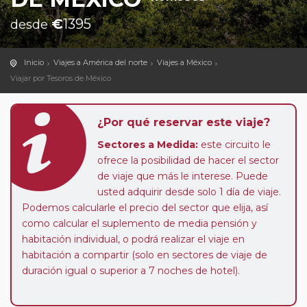
€
1395
desde
Inicio
Viajes a América del norte
Viajes a México
Viajar por Tesoros de México
¿Por qué reservar este viaje?
Sectores a Medida:
este circuito le
ofrece la posibilidad de hacer el sector
de viaje que más le interese. Puede
usted adquirir desde solo 1 día de viaje.
Podemos calcularle el precio del sector que elija, así
como calcular el suplemento de media pensión y
habitación individual, o podrá realizar el viaje en
habitación a compartir (solo en sectores de viaje de
duración igual o superior a 7 noches de hotel).