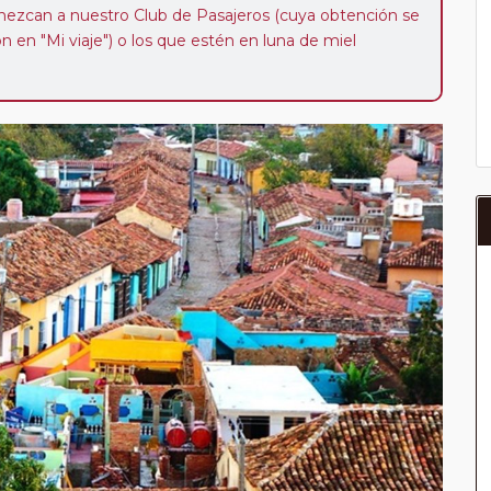
enezcan a nuestro Club de Pasajeros (cuya obtención se
ión en "Mi viaje") o los que estén en luna de miel