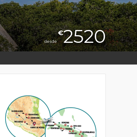
2520
€
desde