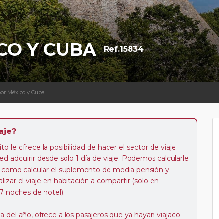
CO Y CUBA
Ref.15834
por México y Cuba
aje?
to le ofrece la posibilidad de hacer el sector de viaje
d adquirir desde solo 1 día de viaje. Podemos calcularle
 así como calcular el suplemento de media pensión y
alizar el viaje en habitación a compartir (solo en
 7 noches de hotel).
a del año, ofrece a los pasajeros que ya hayan viajado