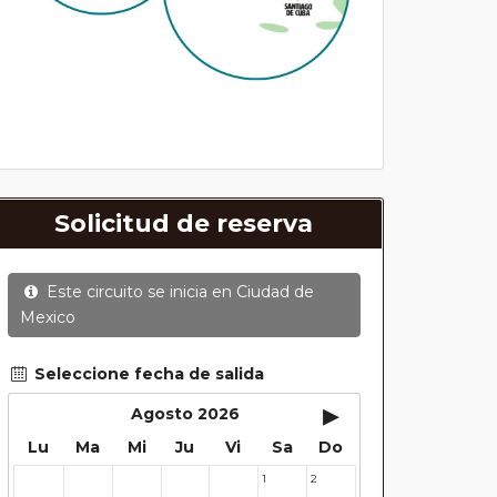
Solicitud de reserva
Este circuito se inicia en
Ciudad de
Mexico
Seleccione fecha de salida
▸
Agosto 2026
Lu
Ma
Mi
Ju
Vi
Sa
Do
1
2
27
28
29
30
31