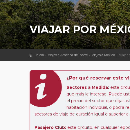
VIAJAR POR MÉXI
Inicio
Viajes a América del norte
Viajes a México
Viajar 
¿Por qué reservar este vi
Sectores a Medida:
este circui
que más le interese. Puede uste
el precio del sector que elija,
habitación individual, o podrá re
sectores de viaje de duración igual o superior a
Pasajero Club:
este circuito, en cualquier époc