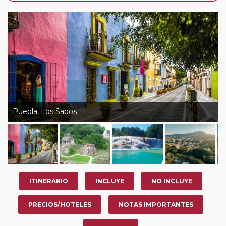
año, ofrece a los pasajeros que ya hayan viajado con
nosotros en los últimos 3 años y que pertenezcan a
nuestro Club de Pasajeros (cuya obtención se realiza
tras rellenar el cuestionario de satisfacción en "Mi viaje")
o los que estén en luna de miel contarán con un
descuento del 5%.
Puebla, Los Sapos
ITINERARIO
INCLUYE
NO INCLUYE
PRECIOS/HOTELES
NOTAS IMPORTANTES