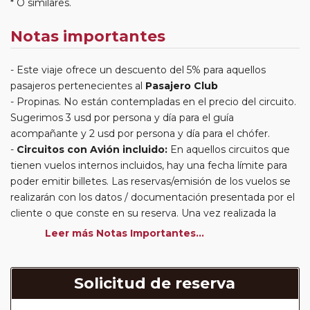
* O similares.
Notas importantes
Este viaje ofrece un descuento del 5% para aquellos
pasajeros pertenecientes al
Pasajero Club
Propinas. No están contempladas en el precio del circuito.
Sugerimos 3 usd por persona y día para el guía
acompañante y 2 usd por persona y día para el chófer.
Circuitos con Avión incluido:
En aquellos circuitos que
tienen vuelos internos incluidos, hay una fecha límite para
poder emitir billetes. Las reservas/emisión de los vuelos se
realizarán con los datos / documentación presentada por el
cliente o que conste en su reserva. Una vez realizada la
reserva y emitido el billete, un error posterior en el nombre
Leer más Notas Importantes...
o un nombre incompleto, puede provocar la invalidez del
billete emitido y la necesidad de tener que emitir un nuevo
billete. No nos responsabilizaremos de los gastos
Solicitud de reserva
generados de cancelación y nueva emisión. Hacer una
reserva nueva puede implicar la posibilidad de no conseguir