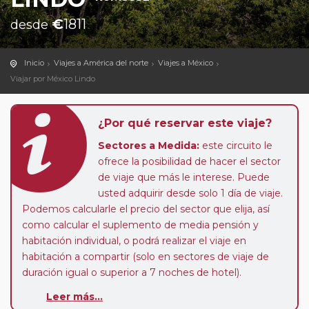
€
1811
desde
Inicio
Viajes a América del norte
Viajes a México
Viajar por México Lindo
¿Por qué reservar este viaje?
Sectores a Medida:
este circuito le
ofrece la posibilidad de hacer el sector
de viaje que más le interese. Puede
usted adquirir desde solo 1 día de viaje.
Podemos calcularle el precio del sector que elija, así
como calcular el suplemento de media pensión y
habitación individual, o podrá realizar el viaje en
habitación a compartir (solo en sectores de viaje de
duración igual o superior a 7 noches de hotel).
Leer más...
Pasajero Club:
este circuito, en cualquier época del