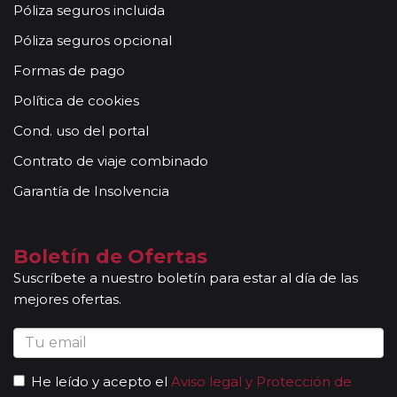
acompañantes, profesionales con mucha experiencia,
Póliza seguros incluida
conocimientos y buena disposición para atender al
Póliza seguros opcional
grupo. Adicionalmente, en las ciudades principales y
según itinerario, contará con la presencia de guías
Formas de pago
locales que le permitirán conocer más a fondo la
Política de cookies
cultura de los lugares visitados. En ocasiones, los
grupos son bilingües (normalmente español y
Cond. uso del portal
portugués), en estos casos nuestros guías
Contrato de viaje combinado
acompañantes podrán dar las explicaciones en dos
idiomas diferentes. Según circuito, le atenderá en su
Garantía de Insolvencia
viaje un único guía-acompañante o bien cambiará de
guía-acompañante en función de la etapa. Los guías
acompañantes siempre estarán presentes en los
Boletín de Ofertas
paseos incluidos, pero poseen múltiples funciones y
Suscríbete a nuestro boletín para estar al día de las
deben dedicación a la totalidad del grupo y no a una
mejores ofertas.
persona en particular. En los momentos en que no
existen servicios incluidos en el programa, nuestros
guías pueden encontrarse realizando funciones bien
de coordinación, bien para otros grupos diferentes y
He leído y acepto el
Aviso legal y Protección de
por tanto no estar disponibles en un momento