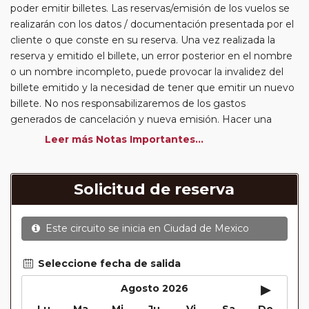
poder emitir billetes. Las reservas/emisión de los vuelos se
realizarán con los datos / documentación presentada por el
cliente o que conste en su reserva. Una vez realizada la
reserva y emitido el billete, un error posterior en el nombre
o un nombre incompleto, puede provocar la invalidez del
billete emitido y la necesidad de tener que emitir un nuevo
billete. No nos responsabilizaremos de los gastos
generados de cancelación y nueva emisión. Hacer una
reserva nueva puede implicar la posibilidad de no conseguir
Leer más Notas Importantes...
plazas en los mismos vuelos previstos. Las compañías
aéreas se reservan el derecho de que un billete con un
nombre que no coincida con el que aparece en el
Solicitud de reserva
pasaporte pueda ser motivo para denegar el embarque a
un viajero.
Este circuito se inicia en
Ciudad de Mexico
Circuitos con Avión / Tren incluidos:
Las compañías
aéreas aceptan facturar un bulto de un máximo 20 kg por
persona. En caso de llevar sobrepeso, deberá abonar
Seleccione fecha de salida
directamente el exceso de equipaje a la compañía aérea en
▸
Agosto 2026
el momento de facturar. Recuerde que en estos circuitos
Lu
Ma
Mi
Ju
Vi
Sa
Do