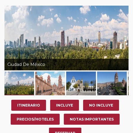
Ciudad De México
ITINERARIO
INCLUYE
NO INCLUYE
PRECIOS/HOTELES
NOTAS IMPORTANTES