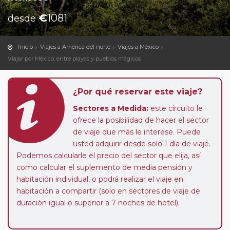
€
1081
desde
Inicio
Viajes a América del norte
Viajes a México
Viajar por México: entre playas y pueblos mágicos
¿Por qué reservar este viaje?
Sectores a Medida:
este circuito le
ofrece la posibilidad de hacer el sector
de viaje que más le interese. Puede
usted adquirir desde solo 1 día de viaje.
Podemos calcularle el precio del sector que elija, así
como calcular el suplemento de media pensión y
habitación individual, o podrá realizar el viaje en
habitación a compartir (solo en sectores de viaje de
duración igual o superior a 7 noches de hotel).