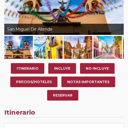
San Miguel De Allende
ITINERARIO
INCLUYE
NO INCLUYE
PRECIOS/HOTELES
NOTAS IMPORTANTES
RESERVAR
Itinerario