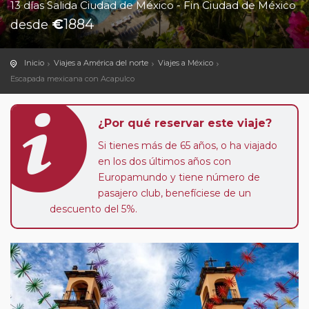
13 días Salida Ciudad de México - Fin Ciudad de México
€
1884
desde
Inicio
Viajes a América del norte
Viajes a México
Escapada mexicana con Acapulco
¿Por qué reservar este viaje?
Si tienes más de 65 años, o ha viajado
en los dos últimos años con
Europamundo y tiene número de
pasajero club, benefíciese de un
descuento del 5%.