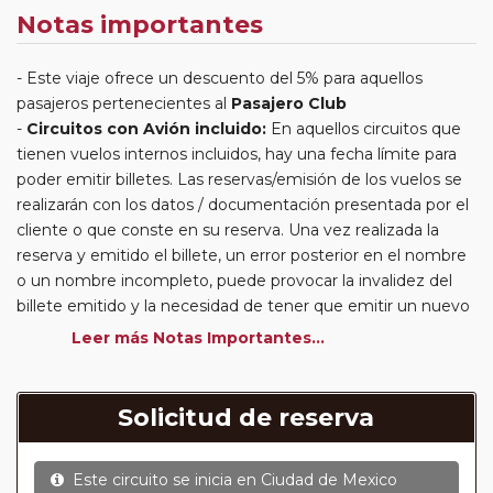
Notas importantes
Este viaje ofrece un descuento del 5% para aquellos
pasajeros pertenecientes al
Pasajero Club
Circuitos con Avión incluido:
En aquellos circuitos que
tienen vuelos internos incluidos, hay una fecha límite para
poder emitir billetes. Las reservas/emisión de los vuelos se
realizarán con los datos / documentación presentada por el
cliente o que conste en su reserva. Una vez realizada la
reserva y emitido el billete, un error posterior en el nombre
o un nombre incompleto, puede provocar la invalidez del
billete emitido y la necesidad de tener que emitir un nuevo
billete. No nos responsabilizaremos de los gastos
Leer más Notas Importantes...
generados de cancelación y nueva emisión. Hacer una
reserva nueva puede implicar la posibilidad de no conseguir
plazas en los mismos vuelos previstos. Las compañías
Solicitud de reserva
aéreas se reservan el derecho de que un billete con un
nombre que no coincida con el que aparece en el
Este circuito se inicia en
Ciudad de Mexico
pasaporte pueda ser motivo para denegar el embarque a