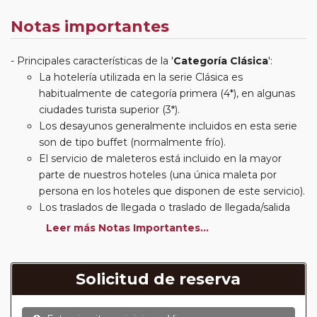
Notas importantes
Principales características de la '
Categoría Clásica
':
La hotelería utilizada en la serie Clásica es
habitualmente de categoría primera (4*), en algunas
ciudades turista superior (3*).
Los desayunos generalmente incluidos en esta serie
son de tipo buffet (normalmente frío).
El servicio de maleteros está incluido en la mayor
parte de nuestros hoteles (una única maleta por
persona en los hoteles que disponen de este servicio).
Los traslados de llegada o traslado de llegada/salida
estarán incluidos según itinerario.
Leer más Notas Importantes...
Usted podrá elegir, en muchos circuitos clásicos
Europeos, añadir a su reserva si lo desea el
suplemento de media pensión (incluirá un número de
Solicitud de reserva
almuerzos o cenas señalado en su itinerario).
En muchos itinerarios le incluimos algunas cenas. En