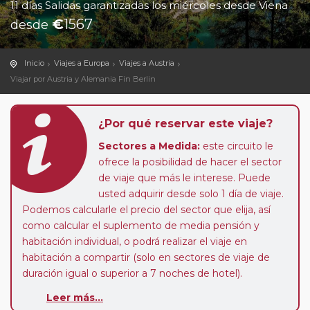
11 días Salidas garantizadas los miércoles desde Viena
€
1567
desde
Inicio
Viajes a Europa
Viajes a Austria
Viajar por Austria y Alemania Fin Berlin
¿Por qué reservar este viaje?
Sectores a Medida:
este circuito le
ofrece la posibilidad de hacer el sector
de viaje que más le interese. Puede
usted adquirir desde solo 1 día de viaje.
Podemos calcularle el precio del sector que elija, así
como calcular el suplemento de media pensión y
habitación individual, o podrá realizar el viaje en
habitación a compartir (solo en sectores de viaje de
duración igual o superior a 7 noches de hotel).
Leer más...
Paradas en Ruta:
este circuito admite la posibilidad