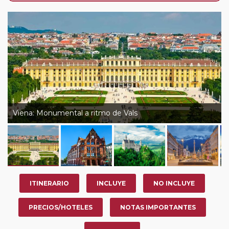
de que usted pueda programar una o más paradas en
su viaje, en la ciudad que desee por período de 1, 3, 4 o
7 noches según circuito y fechas de salida. Es
fundamental que el circuito tenga salida posterior a la
fecha escogida y permita la salida deseada. El
suplemento por parada efectuada es de 40 Euros/52
Dólares por persona. Si la parada se realiza para tomar
otro circuito del mismo proveedor no se abonará este
suplemento.
Viena: Monumental a ritmo de Vals
ITINERARIO
INCLUYE
NO INCLUYE
PRECIOS/HOTELES
NOTAS IMPORTANTES