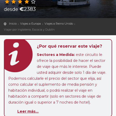
€
2383
desde
Inicio
Viajes a Europa
Viajes a Reino Unido
Viajar por Inglaterra, Escocia y Dublín
¿Por qué reservar este viaje?
Sectores a Medida:
este circuito le
ofrece la posibilidad de hacer el sector
de viaje que más le interese. Puede
usted adquirir desde solo 1 día de viaje.
Podemos calcularle el precio del sector que elija, así
como calcular el suplemento de media pensión y
habitación individual, o podrá realizar el viaje en
habitación a compartir (solo en sectores de viaje de
duración igual o superior a 7 noches de hotel).
Leer más...
Paradas en Ruta:
este circuito admite la posibilidad