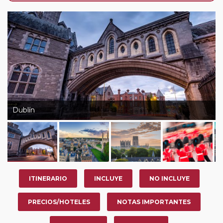
de que usted pueda programar una o más paradas en
su viaje, en la ciudad que desee por período de 1, 3, 4 o
7 noches según circuito y fechas de salida. Es
fundamental que el circuito tenga salida posterior a la
fecha escogida y permita la salida deseada. El
suplemento por parada efectuada es de 40 Euros/52
Dólares por persona. Si la parada se realiza para tomar
otro circuito del mismo proveedor no se abonará este
suplemento.
Dublín
ITINERARIO
INCLUYE
NO INCLUYE
PRECIOS/HOTELES
NOTAS IMPORTANTES