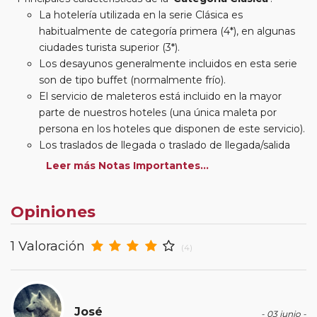
La hotelería utilizada en la serie Clásica es
habitualmente de categoría primera (4*), en algunas
ciudades turista superior (3*).
Los desayunos generalmente incluidos en esta serie
son de tipo buffet (normalmente frío).
El servicio de maleteros está incluido en la mayor
parte de nuestros hoteles (una única maleta por
persona en los hoteles que disponen de este servicio).
Los traslados de llegada o traslado de llegada/salida
estarán incluidos según itinerario.
Leer más Notas Importantes...
Usted podrá elegir, en muchos circuitos clásicos
Europeos, añadir a su reserva si lo desea el
Opiniones
suplemento de media pensión (incluirá un número de
almuerzos o cenas señalado en su itinerario).
En muchos itinerarios le incluimos algunas cenas. En
1 Valoración
(4)
circuitos clásicos Europeos normalmente las entradas
a museos y monumentos no se encuentran incluidas
mientras que en viajes regionales y otros viajes
incluimos muchas de las entradas. En todos los
José
- 03 junio -