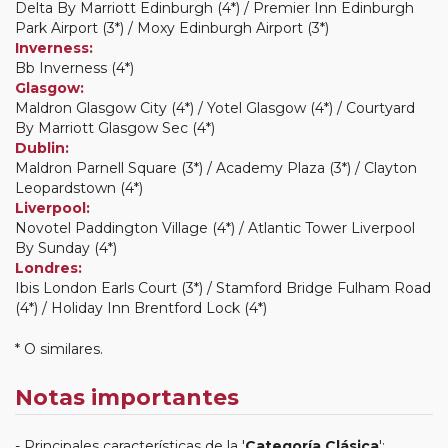
Delta By Marriott Edinburgh (4*) / Premier Inn Edinburgh
Park Airport (3*) / Moxy Edinburgh Airport (3*)
Inverness:
Bb Inverness (4*)
Glasgow:
Maldron Glasgow City (4*) / Yotel Glasgow (4*) / Courtyard
By Marriott Glasgow Sec (4*)
Dublin:
Maldron Parnell Square (3*) / Academy Plaza (3*) / Clayton
Leopardstown (4*)
Liverpool:
Novotel Paddington Village (4*) / Atlantic Tower Liverpool
By Sunday (4*)
Londres:
Ibis London Earls Court (3*) / Stamford Bridge Fulham Road
(4*) / Holiday Inn Brentford Lock (4*)
* O similares.
Notas importantes
Principales características de la '
Categoría Clásica
':