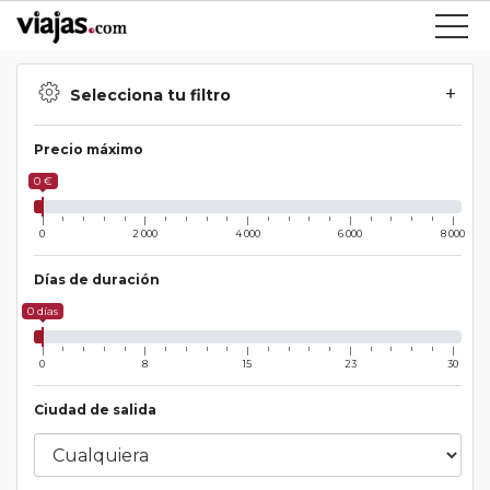
Selecciona tu filtro
Precio máximo
0 €
0
2 000
4 000
6 000
8 000
Días de duración
0 días
0
8
15
23
30
Ciudad de salida