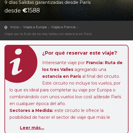
9 días Salidas garantizadas desde París
€
1588
desde
Inicio
Viajes a Europa
Viajes a Francia
Viajar por la Ruta de los tres Valles con estancia en París
¿Por qué reservar este viaje?
Interesante viaje por
Francia: Ruta de
los tres Valles
agregando una
estancia en París
al final del circuito.
Este circuito no incluye los vuelos, por
lo que es ideal para completar su viaje por Europa o
combinándolo con unos vuelos low cost a/desde París
en cualquier época del año.
Sectores a Medida:
este circuito le ofrece la
posibilidad de hacer el sector de viaje que más le
interese. Puede usted adquirir desde solo 1 día de viaje.
Leer más...
Podemos calcularle el precio del sector que elija, así