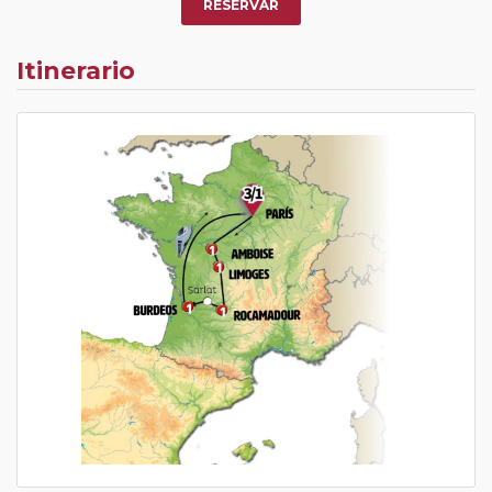
nuestro Club de Pasajeros (cuya obtención se realiza
RESERVAR
tras rellenar el cuestionario de satisfacción en "Mi viaje")
o los que estén en luna de miel contarán con un
Itinerario
descuento del 5%.