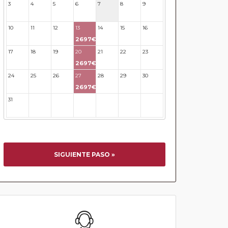
3
4
5
6
7
8
9
10
11
12
13
14
15
16
2697€
17
18
19
20
21
22
23
2697€
24
25
26
27
28
29
30
2697€
31
32
33
34
35
36
37
SIGUIENTE PASO »