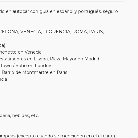
do en autocar con guía en español y portugués, seguro
ARCELONA, VENECIA, FLORENCIA, ROMA, PARIS,
da)
onchetto en Venecia
estauradores en Lisboa, Plaza Mayor en Madrid ,
natown / Soho en Londres
, Barrio de Montmartre en París
ecia
ería, bebidas, etc.
uropeas (excepto cuando se mencionen en el circuito).