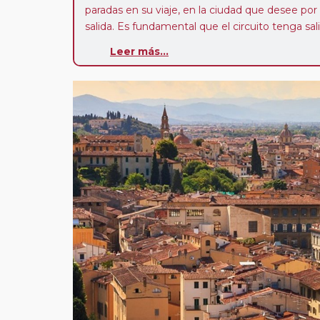
paradas en su viaje, en la ciudad que desee por
salida. Es fundamental que el circuito tenga sali
deseada. El suplemento por parada efectuada es
Leer más...
realiza para tomar otro circuito del mismo pr