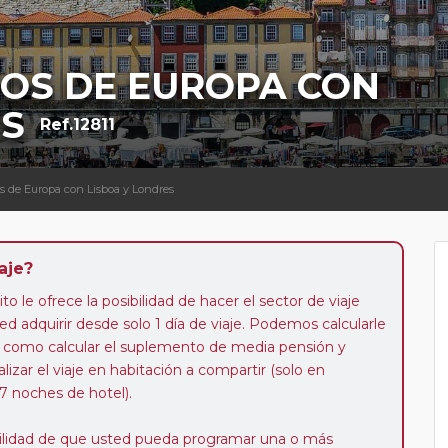
ÑOS DE EUROPA CON
ES
Ref.12811
s de Europa con Lisboa y Londres
aje?
to le ofrece la posibilidad de hacer el sector de viaje
d adquirir desde solo 1 día de viaje. Podemos calcularle
 así como calcular el suplemento de media pensión y
alizar el viaje en habitación a compartir (solo en
 7 noches de hotel).
ibilidad de que usted pueda programar una o más