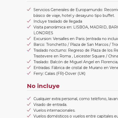
Servicios Generales de Europamundo: Recorri
básico de viaje, hotel y desayuno tipo buffet.
Incluye traslado de llegada
Visita panorámica en: LISBOA, MADRID, B
LONDRES
Excursion: Versalles en Paris (entrada no inclui
Barco: Tronchetto / Plaza de San Marcos / Tr
Traslado nocturno: Regreso de Plaza de los R
Trastevere en Roma , Leicester Square / Chi
Traslado: Balcón de Miguel Angel en Florencia
Entradas: Fábrica de cristal de Murano en Ven
Ferry: Calais (FR)-Dover (UK)
No incluye
Cualquier extra personal, como teléfono, lavand
Visado de entrada.
Vuelos internacionales.
Vuelos domésticos o vuelos entre capitales e