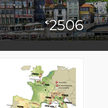
2506
€
desde