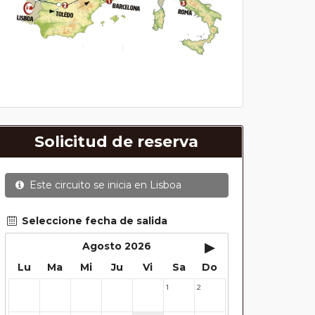
Solicitud de reserva
Este circuito se inicia en
Lisboa
Seleccione fecha de salida
▸
Agosto 2026
Lu
Ma
Mi
Ju
Vi
Sa
Do
1
2
27
28
29
30
31