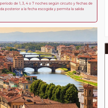
 período de 1, 3, 4 o 7 noches según circuito y fechas de
da posterior a la fecha escogida y permita la salida
 de 40 Euros/52 Dólares por persona. Si la parada se
oveedor no se abonará este suplemento.