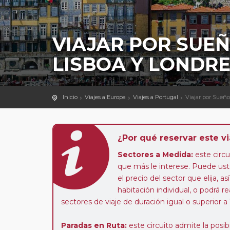
VIAJAR POR SUE
LISBOA Y LONDR
Inicio
Viajes a Europa
Viajes a Portugal
Viajar por Sueño
¿Por qué reservar este vi
Sectores a Medida:
este circui
que más le interese. Puede uste
el precio del sector que elija,
habitación individual, o podrá re
sectores de viaje de duración igual o superior a
Paradas en Ruta:
este circuito admite la pos