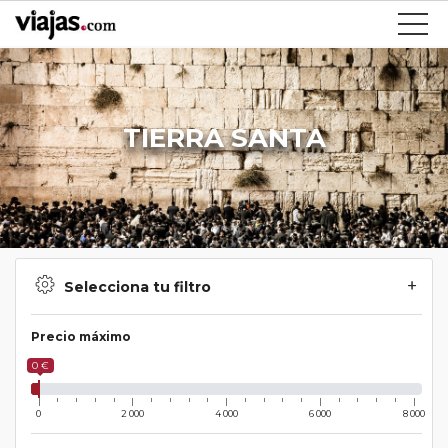
TIERRA SANTA
Selecciona tu filtro
Precio máximo
0 €
0
2 000
4 000
6 000
8 000